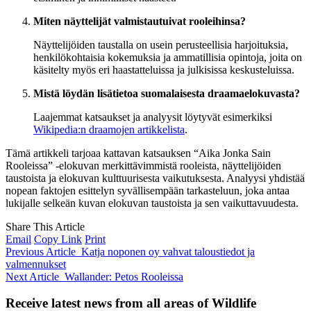
Miten näyttelijät valmistautuivat rooleihinsa?
Näyttelijöiden taustalla on usein perusteellisia harjoituksia,
henkilökohtaisia kokemuksia ja ammatillisia opintoja, joita on
käsitelty myös eri haastatteluissa ja julkisissa keskusteluissa.
Mistä löydän lisätietoa suomalaisesta draamaelokuvasta?
Laajemmat katsaukset ja analyysit löytyvät esimerkiksi
Wikipedia:n draamojen artikkelista
.
Tämä artikkeli tarjoaa kattavan katsauksen “Aika Jonka Sain
Rooleissa” -elokuvan merkittävimmistä rooleista, näyttelijöiden
taustoista ja elokuvan kulttuurisesta vaikutuksesta. Analyysi yhdistää
nopean faktojen esittelyn syvällisempään tarkasteluun, joka antaa
lukijalle selkeän kuvan elokuvan taustoista ja sen vaikuttavuudesta.
Share This Article
Email
Copy Link
Print
Previous Article
Katja noponen oy vahvat taloustiedot ja
valmennukset
Next Article
Wallander: Petos Rooleissa
Receive latest news from all areas of Wildlife