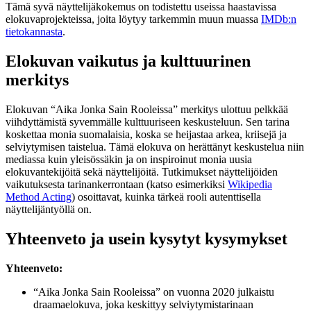
Tämä syvä näyttelijäkokemus on todistettu useissa haastavissa
elokuvaprojekteissa, joita löytyy tarkemmin muun muassa
IMDb:n
tietokannasta
.
Elokuvan vaikutus ja kulttuurinen
merkitys
Elokuvan “Aika Jonka Sain Rooleissa” merkitys ulottuu pelkkää
viihdyttämistä syvemmälle kulttuuriseen keskusteluun. Sen tarina
koskettaa monia suomalaisia, koska se heijastaa arkea, kriisejä ja
selviytymisen taistelua. Tämä elokuva on herättänyt keskustelua niin
mediassa kuin yleisössäkin ja on inspiroinut monia uusia
elokuvantekijöitä sekä näyttelijöitä. Tutkimukset näyttelijöiden
vaikutuksesta tarinankerrontaan (katso esimerkiksi
Wikipedia
Method Acting
) osoittavat, kuinka tärkeä rooli autenttisella
näyttelijäntyöllä on.
Yhteenveto ja usein kysytyt kysymykset
Yhteenveto:
“Aika Jonka Sain Rooleissa” on vuonna 2020 julkaistu
draamaelokuva, joka keskittyy selviytymistarinaan