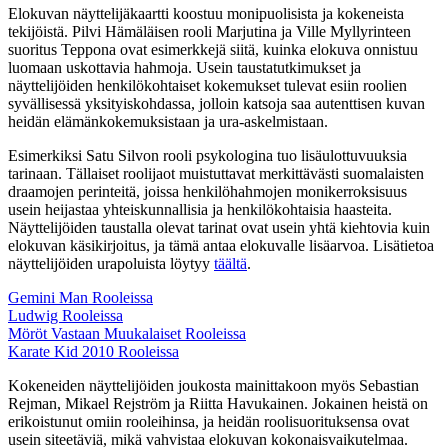
Elokuvan näyttelijäkaartti koostuu monipuolisista ja kokeneista
tekijöistä. Pilvi Hämäläisen rooli Marjutina ja Ville Myllyrinteen
suoritus Teppona ovat esimerkkejä siitä, kuinka elokuva onnistuu
luomaan uskottavia hahmoja. Usein taustatutkimukset ja
näyttelijöiden henkilökohtaiset kokemukset tulevat esiin roolien
syvällisessä yksityiskohdassa, jolloin katsoja saa autenttisen kuvan
heidän elämänkokemuksistaan ja ura-askelmistaan.
Esimerkiksi Satu Silvon rooli psykologina tuo lisäulottuvuuksia
tarinaan. Tällaiset roolijaot muistuttavat merkittävästi suomalaisten
draamojen perinteitä, joissa henkilöhahmojen monikerroksisuus
usein heijastaa yhteiskunnallisia ja henkilökohtaisia haasteita.
Näyttelijöiden taustalla olevat tarinat ovat usein yhtä kiehtovia kuin
elokuvan käsikirjoitus, ja tämä antaa elokuvalle lisäarvoa. Lisätietoa
näyttelijöiden urapoluista löytyy
täältä
.
Gemini Man Rooleissa
Ludwig Rooleissa
Möröt Vastaan Muukalaiset Rooleissa
Karate Kid 2010 Rooleissa
Kokeneiden näyttelijöiden joukosta mainittakoon myös Sebastian
Rejman, Mikael Rejström ja Riitta Havukainen. Jokainen heistä on
erikoistunut omiin rooleihinsa, ja heidän roolisuorituksensa ovat
usein siteetäviä, mikä vahvistaa elokuvan kokonaisvaikutelmaa.