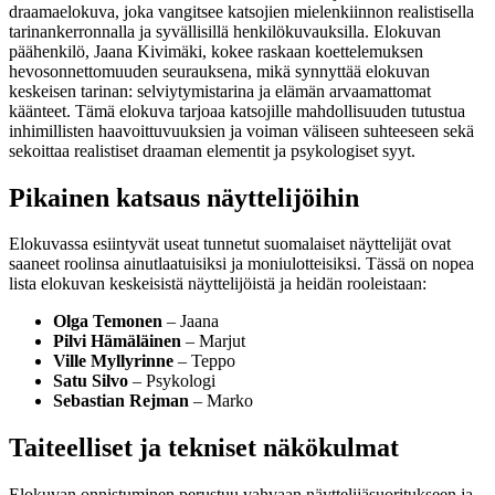
draamaelokuva, joka vangitsee katsojien mielenkiinnon realistisella
tarinankerronnalla ja syvällisillä henkilökuvauksilla. Elokuvan
päähenkilö, Jaana Kivimäki, kokee raskaan koettelemuksen
hevosonnettomuuden seurauksena, mikä synnyttää elokuvan
keskeisen tarinan: selviytymistarina ja elämän arvaamattomat
käänteet. Tämä elokuva tarjoaa katsojille mahdollisuuden tutustua
inhimillisten haavoittuvuuksien ja voiman väliseen suhteeseen sekä
sekoittaa realistiset draaman elementit ja psykologiset syyt.
Pikainen katsaus näyttelijöihin
Elokuvassa esiintyvät useat tunnetut suomalaiset näyttelijät ovat
saaneet roolinsa ainutlaatuisiksi ja moniulotteisiksi. Tässä on nopea
lista elokuvan keskeisistä näyttelijöistä ja heidän rooleistaan:
Olga Temonen
– Jaana
Pilvi Hämäläinen
– Marjut
Ville Myllyrinne
– Teppo
Satu Silvo
– Psykologi
Sebastian Rejman
– Marko
Taiteelliset ja tekniset näkökulmat
Elokuvan onnistuminen perustuu vahvaan näyttelijäsuoritukseen ja