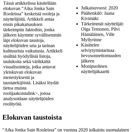
Tässä artikkelissa käsitellään
Julkaisuvuosi: 2020
elokuvan “Aika Jonka Sain
Päähenkilö: Jaana
Rooleissa” keskeisiä rooleja ja
Kivimäki
näyttelijöitä. Artikkeli antaa
Tärkeimmät näyttelijät:
ensin pikakatsauksen
Olga Temonen, Pilvi
tärkeimpiin faktoihin, jonka
Hämäläinen, Ville
jälkeen käymme syvällisemmin
Myllyrinne
läpi elokuvan taustoja,
Käsittelee
näyttelijöiden uria ja tarinan
selviytymistarinaa
kulttuurista vaikutusta. Artikkeli
hevosonnettomuuden
sisältää hyödyllisiä listoja,
jälkeen
taulukoita sekä värikkäitä
Monipuolinen
visualisointeja, jotka antavat
näyttelijäkaartti
yleiskuvan elokuvan
menestyksestä ja
taustatekijöistä. Lisäksi löydät
tietoa muista
roolijaakoista
link>, joissa
analysoidaan näyttelijöiden
roolityötä.
Elokuvan taustoista
“Aika Jonka Sain Rooleissa” on vuonna 2020 julkaistu suomalainen