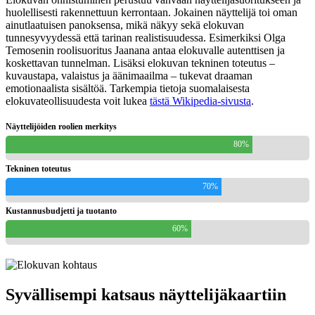
huolellisesti rakennettuun kerrontaan. Jokainen näyttelijä toi oman
ainutlaatuisen panoksensa, mikä näkyy sekä elokuvan
tunnesyvyydessä että tarinan realistisuudessa. Esimerkiksi Olga
Temosenin roolisuoritus Jaanana antaa elokuvalle autenttisen ja
koskettavan tunnelman. Lisäksi elokuvan tekninen toteutus –
kuvaustapa, valaistus ja äänimaailma – tukevat draaman
emotionaalista sisältöä. Tarkempia tietoja suomalaisesta
elokuvateollisuudesta voit lukea
tästä Wikipedia-sivusta
.
Näyttelijöiden roolien merkitys
80%
Tekninen toteutus
70%
Kustannusbudjetti ja tuotanto
60%
Syvällisempi katsaus näyttelijäkaartiin