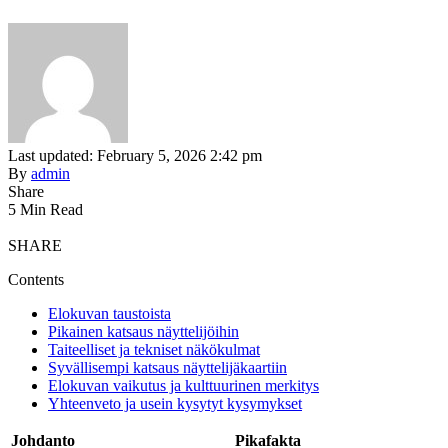
Last updated: February 5, 2026 2:42 pm
By
admin
Share
5 Min Read
SHARE
Contents
Elokuvan taustoista
Pikainen katsaus näyttelijöihin
Taiteelliset ja tekniset näkökulmat
Syvällisempi katsaus näyttelijäkaartiin
Elokuvan vaikutus ja kulttuurinen merkitys
Yhteenveto ja usein kysytyt kysymykset
Johdanto
Pikafakta