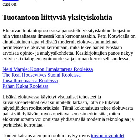
cast on.
Tuotantoon liittyviä yksityiskohtia
Elokuvan tuotantoprosessissa panostettu yksityiskohtiin heijastuu
niin visuaalisessa ilmeessä kuin kerronnassakin. Petri Kotwicalla on
ainutlaatuinen tapa yhdistää modernit elokuvasuunnitelmat
perinteiseen elokuvan kerrontaan, mikä tekee hänen työstään
arvoisaa opinto- ja analyysikohdetta. Käsikirjoittajien panos näkyy
erityisesti dialogien avoimuudessa ja tarinan kerroksellisuudessa.
Neiti Marple: Koston Jumalattarena Rooleissa
The Real Housewives Suomi Rooleissa
Liisa Ihmemaassa Rooleissa
Pahan Kukat Rooleissa
Lisäksi elokuvassa käytetyt visuaaliset tehosteet ja
kuvausmenetelmät ovat suunniteltu tarkasti, jotta ne tukevat
näytelijöiden roolisuorituksia. Tämä kokonaisuus tekee elokuvasta
paitsi viihdyttävän, myös opettavaisen esimerkin siitä, miten
elokuvatuotanto voi onnistua yhdistämällä modernia teknologiaa ja
perinteistä kerrontaa.
Toinen katsaus aiempiin rooliin löytyy myös
toivon revontulet