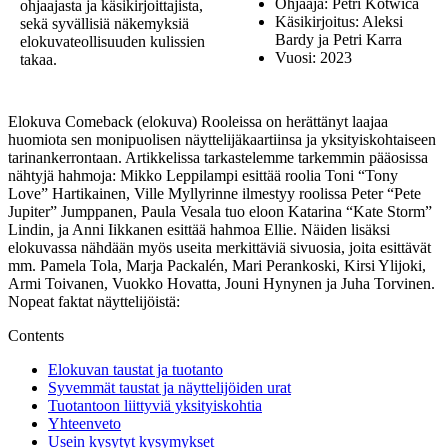
Ohjaaja: Petri Kotwica
ohjaajasta ja käsikirjoittajista,
Käsikirjoitus: Aleksi
sekä syvällisiä näkemyksiä
Bardy ja Petri Karra
elokuvateollisuuden kulissien
Vuosi: 2023
takaa.
Elokuva Comeback (elokuva) Rooleissa on herättänyt laajaa
huomiota sen monipuolisen näyttelijäkaartiinsa ja yksityiskohtaiseen
tarinankerrontaan. Artikkelissa tarkastelemme tarkemmin pääosissa
nähtyjä hahmoja: Mikko Leppilampi esittää roolia Toni “Tony
Love” Hartikainen, Ville Myllyrinne ilmestyy roolissa Peter “Pete
Jupiter” Jumppanen, Paula Vesala tuo eloon Katarina “Kate Storm”
Lindin, ja Anni Iikkanen esittää hahmoa Ellie. Näiden lisäksi
elokuvassa nähdään myös useita merkittäviä sivuosia, joita esittävät
mm. Pamela Tola, Marja Packalén, Mari Perankoski, Kirsi Ylijoki,
Armi Toivanen, Vuokko Hovatta, Jouni Hynynen ja Juha Torvinen.
Nopeat faktat näyttelijöistä:
Contents
Elokuvan taustat ja tuotanto
Syvemmät taustat ja näyttelijöiden urat
Tuotantoon liittyviä yksityiskohtia
Yhteenveto
Usein kysytyt kysymykset