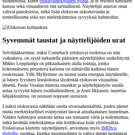
tuotannoista, kuten
elokuvantekijöiden työstä
, ja se resonoi katsojien
kanssa sekä visuaalisesti että tarinallisesti. Näyttelijät antavat omat
vahvat panoksensa, mikä lisää elokuvan uskottavuutta ja
tunteellisuutta sekä tuo mielenkiintoisia syvyyksiä hahmoihin.
Syvemmät taustat ja näyttelijöiden urat
Selvittääksemme, miksi Comeback (elokuva) rooleissa on niin
vaikuttava, on syytä tarkastella pääosien näyttelijöiden urakehitystä.
Mikko Leppilampi on pitkäaikainen alalla toimija, jonka
kokemukseen perustuva karisma on nähtävillä kaikissa hänen
rooleissaan. Ville Myllyrinne on tuonut uutta energiaa näyttämölle,
ja hänen fyysinen läsnäolonsa täydentää elokuvan visuaalista
ilmettä. Paula Vesalan historia musiikin ja näyttelijäntyön saralla
antaa syvyyttä hänen roolihahmolleen, ja Anni Iikkanen, nuorena
lahjakkuutena, on noussut nopeasti suosioon.
Lisäksi elokuvassa nähdään useita sivuosahenkilöitä, joiden pienet
mutta merkitykselliset esiintymiset luovat ainutlaatuisen tunnelman.
Näiden hahmojen ansiosta tarina saa runsaasti väriä ja todentuntua,
mikä herättää mielenkiintoa niin kriitikoissa kuin yleisössäkin.
Elokuvassa käytetty näyttelijäntyö, arvioituna myös
IMDb:n
tiedoilla
, osoittaa, kuinka monipuolinen ja vahva tämän tuotannon