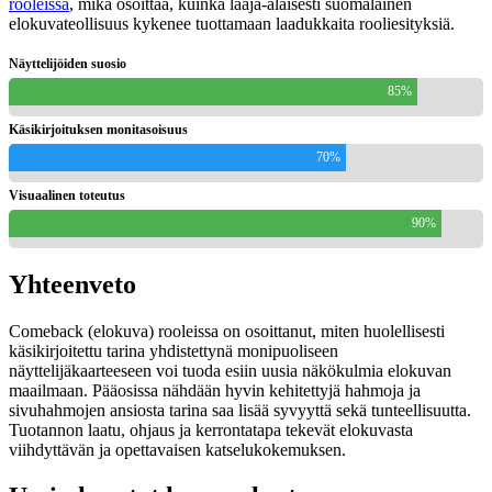
rooleissa
, mikä osoittaa, kuinka laaja-alaisesti suomalainen
elokuvateollisuus kykenee tuottamaan laadukkaita rooliesityksiä.
Näyttelijöiden suosio
85%
Käsikirjoituksen monitasoisuus
70%
Visuaalinen toteutus
90%
Yhteenveto
Comeback (elokuva) rooleissa on osoittanut, miten huolellisesti
käsikirjoitettu tarina yhdistettynä monipuoliseen
näyttelijäkaarteeseen voi tuoda esiin uusia näkökulmia elokuvan
maailmaan. Pääosissa nähdään hyvin kehitettyjä hahmoja ja
sivuhahmojen ansiosta tarina saa lisää syvyyttä sekä tunteellisuutta.
Tuotannon laatu, ohjaus ja kerrontatapa tekevät elokuvasta
viihdyttävän ja opettavaisen katselukokemuksen.