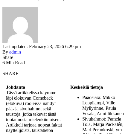
Last updated: February 23, 2026 6:29 pm
By
admin
Share
6 Min Read
SHARE
Johdanto
Keskeisiä tietoja
Tässä artikkelissa käymme
Pääosissa: Mikko
läpi elokuvan Comeback
Leppilampi, Ville
(elokuva) rooleissa nähdyt
Myllyrinne, Paula
pää- ja sivuhahmot sekä
Vesala, Anni Iikkanen
taustoja, jotka tekevät tästä
Sivuhahmot: Pamela
tuotannosta mielenkiintoisen.
Tola, Marja Packalén,
Artikkeli tarjoaa nopeat faktat
Mari Perankoski, ym.
näyttelijöistä, taustatietoa