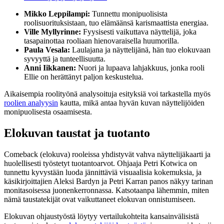
Mikko Leppilampi:
Tunnettu monipuolisista
roolisuorituksistaan, tuo elämäänsä karismaattista energiaa.
Ville Myllyrinne:
Fyysisesti vaikuttava näyttelijä, joka
tasapainottaa rooliaan hienovaraisella huumorilla.
Paula Vesala:
Laulajana ja näyttelijänä, hän tuo elokuvaan
syvyyttä ja tunteellisuutta.
Anni Iikkanen:
Nuori ja lupaava lahjakkuus, jonka rooli
Ellie on herättänyt paljon keskustelua.
Aikaisempia roolityönä analysoituja esityksiä voi tarkastella myös
roolien analyysin
kautta, mikä antaa hyvän kuvan näyttelijöiden
monipuolisesta osaamisesta.
Elokuvan taustat ja tuotanto
Comeback (elokuva) rooleissa yhdistyvät vahva näyttelijäkaarti ja
huolellisesti työstetyt tuotantoarvot. Ohjaaja Petri Kotwica on
tunnettu kyvystään luoda jännittäviä visuaalisia kokemuksia, ja
käsikirjoittajien Aleksi Bardyn ja Petri Karran panos näkyy tarinan
monitasoisessa juonenkerronnassa. Katsotaanpa lähemmin, miten
nämä taustatekijät ovat vaikuttaneet elokuvan onnistumiseen.
Elokuvan ohjaustyöstä löytyy vertailukohteita kansainvälisistä