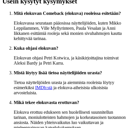
Usein kysytyt kysymykset
Mitä elokuvan Comeback (elokuva) rooleissa esitetään?
Elokuvassa seurataan pääosissa näyttelijöiden, kuten Mikko
Leppilammen, Ville Myllyrinteen, Paula Vesalan ja Anni
Iikkanen esittämiä rooleja sekä monien sivuhahmojen kautta
kehittyvää tarinaa.
Kuka ohjasi elokuvan?
Elokuvan ohjasi Petri Kotwica, ja käsikirjoittajina toimivat
Aleksi Bardy ja Petri Karra.
Mistä löytyy lisää tietoa näyttelijöiden urasta?
Tietoa näyttelijöiden urasta ja aiemmista rooleista löytyy
esimerkiksi
IMDb:stä
ja elokuva-aiheisista ulkoisista
arvosteluista.
Mikä tekee elokuvasta erottuvan?
Elokuva erottuu edukseen sen huolellisesti suunnitellun
tarinan, moniulotteisten hahmojen ja korkeatasoisen tuotannon
ansiosta. Näiden yhteisvaikutus luo vaikuttavan ja
mieleenpainuvan katselukokemuksen.