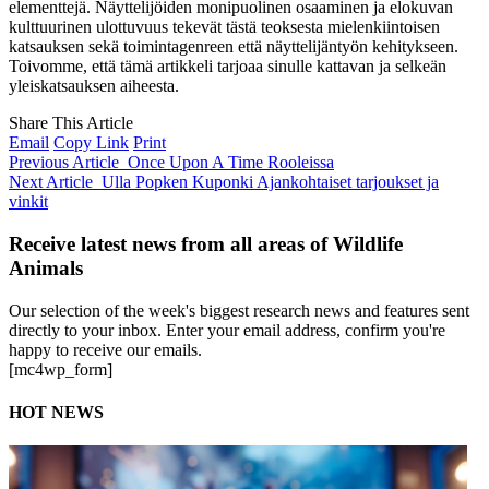
elementtejä. Näyttelijöiden monipuolinen osaaminen ja elokuvan
kulttuurinen ulottuvuus tekevät tästä teoksesta mielenkiintoisen
katsauksen sekä toimintagenreen että näyttelijäntyön kehitykseen.
Toivomme, että tämä artikkeli tarjoaa sinulle kattavan ja selkeän
yleiskatsauksen aiheesta.
Share This Article
Email
Copy Link
Print
Previous Article
Once Upon A Time Rooleissa
Next Article
Ulla Popken Kuponki Ajankohtaiset tarjoukset ja
vinkit
Receive latest news from all areas of Wildlife
Animals
Our selection of the week's biggest research news and features sent
directly to your inbox. Enter your email address, confirm you're
happy to receive our emails.
[mc4wp_form]
HOT NEWS