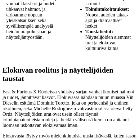
vanhat klassikot ja uudet
ja muut
uhkaavat hahmot, ja
Toimintakohtaukset:
tarjoamme nopean
Nopeat autojen takaa-
yleiskatsauksen sekä
ajot ja dramaattiset
syvällisempää analyysiä
hetket
heidän urapoluistaan ja
Taustatiedot:
näyttelijäntyöstään.
Näyttelijöiden aiemmat
urat ja elokuvan
kulttuurivaikutus
Elokuvan roolitus ja näyttelijöiden
taustat
Fast & Furious X Rooleissa yhdistyy sarjan vanhat ikoniset hahmot
ja uudet, jännittävät kasvot. Elokuvassa nähdään muun muassa Vin
Dieselin esittämä Dominic Toretto, joka on perheenisä ja entinen
rikollinen, sekä Michelle Rodriguezin vahvasti roolissa oleva Letty
Ortiz. Näyttelijöiden urat ovat usein olleet täynnä
toimintapainotteisia rooleja ja heidän välisensä kemia on auttanut
luomaan uskottavan elokuvamaailman.
Elokuvasta löytyy myös mielenkiintoisia uusia lisäyksiä, kuten Jason