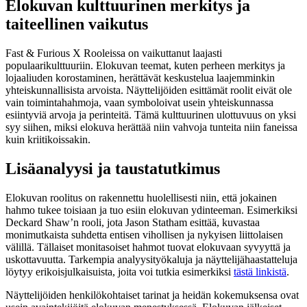
Elokuvan kulttuurinen merkitys ja
taiteellinen vaikutus
Fast & Furious X Rooleissa on vaikuttanut laajasti
populaarikulttuuriin. Elokuvan teemat, kuten perheen merkitys ja
lojaaliuden korostaminen, herättävät keskustelua laajemminkin
yhteiskunnallisista arvoista. Näyttelijöiden esittämät roolit eivät ole
vain toimintahahmoja, vaan symboloivat usein yhteiskunnassa
esiintyviä arvoja ja perinteitä. Tämä kulttuurinen ulottuvuus on yksi
syy siihen, miksi elokuva herättää niin vahvoja tunteita niin faneissa
kuin kriitikoissakin.
Lisäanalyysi ja taustatutkimus
Elokuvan roolitus on rakennettu huolellisesti niin, että jokainen
hahmo tukee toisiaan ja tuo esiin elokuvan ydinteeman. Esimerkiksi
Deckard Shaw’n rooli, jota Jason Statham esittää, kuvastaa
monimutkaista suhdetta entisen vihollisen ja nykyisen liittolaisen
välillä. Tällaiset monitasoiset hahmot tuovat elokuvaan syvyyttä ja
uskottavuutta. Tarkempia analyysityökaluja ja näyttelijähaastatteluja
löytyy erikoisjulkaisuista, joita voi tutkia esimerkiksi
tästä linkistä
.
Näyttelijöiden henkilökohtaiset tarinat ja heidän kokemuksensa ovat