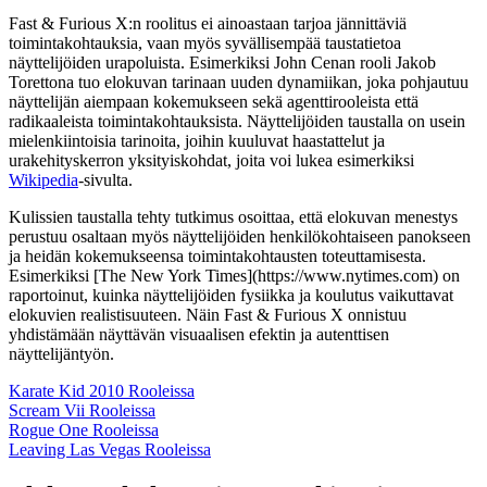
Fast & Furious X:n roolitus ei ainoastaan tarjoa jännittäviä
toimintakohtauksia, vaan myös syvällisempää taustatietoa
näyttelijöiden urapoluista. Esimerkiksi John Cenan rooli Jakob
Torettona tuo elokuvan tarinaan uuden dynamiikan, joka pohjautuu
näyttelijän aiempaan kokemukseen sekä agenttirooleista että
radikaaleista toimintakohtauksista. Näyttelijöiden taustalla on usein
mielenkiintoisia tarinoita, joihin kuuluvat haastattelut ja
urakehityskerron yksityiskohdat, joita voi lukea esimerkiksi
Wikipedia
-sivulta.
Kulissien taustalla tehty tutkimus osoittaa, että elokuvan menestys
perustuu osaltaan myös näyttelijöiden henkilökohtaiseen panokseen
ja heidän kokemukseensa toimintakohtausten toteuttamisesta.
Esimerkiksi [The New York Times](https://www.nytimes.com) on
raportoinut, kuinka näyttelijöiden fysiikka ja koulutus vaikuttavat
elokuvien realistisuuteen. Näin Fast & Furious X onnistuu
yhdistämään näyttävän visuaalisen efektin ja autenttisen
näyttelijäntyön.
Karate Kid 2010 Rooleissa
Scream Vii Rooleissa
Rogue One Rooleissa
Leaving Las Vegas Rooleissa