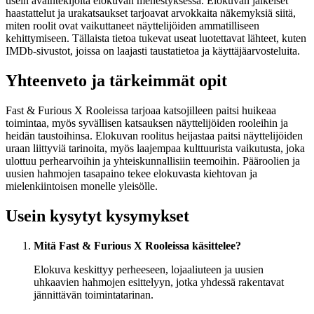
usein avaintekijöitä elokuvan menestyksessä. Elokuvan jälkeiset
haastattelut ja urakatsaukset tarjoavat arvokkaita näkemyksiä siitä,
miten roolit ovat vaikuttaneet näyttelijöiden ammatilliseen
kehittymiseen. Tällaista tietoa tukevat useat luotettavat lähteet, kuten
IMDb-sivustot, joissa on laajasti taustatietoa ja käyttäjäarvosteluita.
Yhteenveto ja tärkeimmät opit
Fast & Furious X Rooleissa tarjoaa katsojilleen paitsi huikeaa
toimintaa, myös syvällisen katsauksen näyttelijöiden rooleihin ja
heidän taustoihinsa. Elokuvan roolitus heijastaa paitsi näyttelijöiden
uraan liittyviä tarinoita, myös laajempaa kulttuurista vaikutusta, joka
ulottuu perhearvoihin ja yhteiskunnallisiin teemoihin. Pääroolien ja
uusien hahmojen tasapaino tekee elokuvasta kiehtovan ja
mielenkiintoisen monelle yleisölle.
Usein kysytyt kysymykset
Mitä Fast & Furious X Rooleissa käsittelee?
Elokuva keskittyy perheeseen, lojaaliuteen ja uusien
uhkaavien hahmojen esittelyyn, jotka yhdessä rakentavat
jännittävän toimintatarinan.