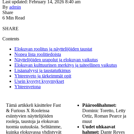
Last updated: February 14, 2026 8:40 am
By
admin
Share
6 Min Read
SHARE
Contents
Elokuvan roolitus ja näyttelijöiden taustat
Nopea lista roolitiedoista
Näyttelijöiden urapolut ja elokuvan vaikutus
Elokuvan kulttuurinen merkitys ja taiteellinen vaikutus
Lisäanalyysi ja taustatutkimus
Yhteenveto ja tärkeimmät opit
Usein kysytyt kysymykset
Yhteenvetona
Tämä artikkeli käsittelee Fast
Pääroolihahmot:
& Furious X Rooleissa
Dominic Toretto, Letty
esiintyvien näyttelijöiden
Ortiz, Roman Pearce ja
rooleja, taustoja ja elokuvan
muut
tuomia uutuuksia. Selitämme,
Uudet uhkaavat
kuinka elokuvassa yhdistyvät
hahmot:
Dante Reyes