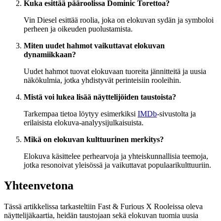
Kuka esittää pääroolissa Dominic Torettoa?
Vin Diesel esittää roolia, joka on elokuvan sydän ja symboloi
perheen ja oikeuden puolustamista.
Miten uudet hahmot vaikuttavat elokuvan
dynamiikkaan?
Uudet hahmot tuovat elokuvaan tuoreita jännitteitä ja uusia
näkökulmia, jotka yhdistyvät perinteisiin rooleihin.
Mistä voi lukea lisää näyttelijöiden taustoista?
Tarkempaa tietoa löytyy esimerkiksi
IMDb
-sivustolta ja
erilaisista elokuva-analyysijulkaisuista.
Mikä on elokuvan kulttuurinen merkitys?
Elokuva käsittelee perhearvoja ja yhteiskunnallisia teemoja,
jotka resonoivat yleisössä ja vaikuttavat populaarikulttuuriin.
Yhteenvetona
Tässä artikkelissa tarkasteltiin Fast & Furious X Rooleissa oleva
näyttelijäkaartia, heidän taustojaan sekä elokuvan tuomia uusia