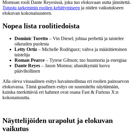
Momoan rooli Dante Reyesissä, joka tuo elokuvaan uutta jännitettä.
Tutustu tarkemmin roolien kehittymiseen
ja niiden vaikutukseen
elokuvan kokonaisuuteen.
Nopea lista roolitiedoista
Dominic Toretto
– Vin Diesel; johtaa perhettä ja taistelee
oikeuden puolesta
Letty Ortiz
– Michelle Rodriguez; vahva ja määrätietoinen
taistelija
Roman Pearce
– Tyrese Gibson; tuo huumoria ja energiaa
Dante Reyes
– Jason Momoa; uhanäkymää luova
päävihollinen
Alla oleva visuaalinen esitys havainnollistaa eri roolien painoarvon
elokuvassa. Tämä graafinen esitys on suunniteltu näyttämään,
kuinka merkittäviä eri hahmot ovat osana Fast & Furious X:n
kokonaisuutta.
Näyttelijöiden urapolut ja elokuvan
vaikutus