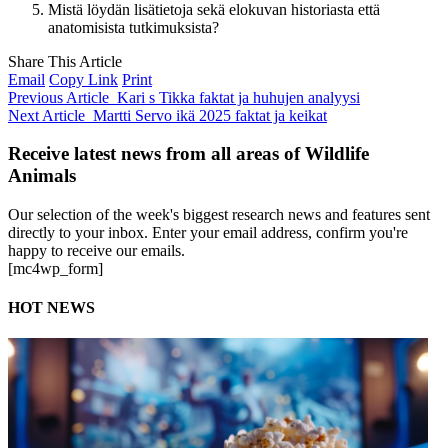
Mistä löydän lisätietoja sekä elokuvan historiasta että
anatomisista tutkimuksista?
Share This Article
Email
Copy Link
Print
Previous Article
Kari s Tikka faktat ja huhujen analyysi
Next Article
Martti Servo ikä 2025 faktat ja keikat
Receive latest news from all areas of Wildlife
Animals
Our selection of the week's biggest research news and features sent
directly to your inbox. Enter your email address, confirm you're
happy to receive our emails.
[mc4wp_form]
HOT NEWS