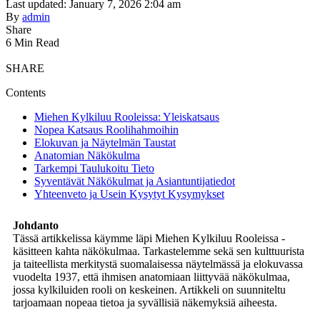
Last updated: January 7, 2026 2:04 am
By
admin
Share
6 Min Read
SHARE
Contents
Miehen Kylkiluu Rooleissa: Yleiskatsaus
Nopea Katsaus Roolihahmoihin
Elokuvan ja Näytelmän Taustat
Anatomian Näkökulma
Tarkempi Taulukoitu Tieto
Syventävät Näkökulmat ja Asiantuntijatiedot
Yhteenveto ja Usein Kysytyt Kysymykset
Johdanto
Tässä artikkelissa käymme läpi Miehen Kylkiluu Rooleissa -
käsitteen kahta näkökulmaa. Tarkastelemme sekä sen kulttuurista
ja taiteellista merkitystä suomalaisessa näytelmässä ja elokuvassa
vuodelta 1937, että ihmisen anatomiaan liittyvää näkökulmaa,
jossa kylkiluiden rooli on keskeinen. Artikkeli on suunniteltu
tarjoamaan nopeaa tietoa ja syvällisiä näkemyksiä aiheesta.