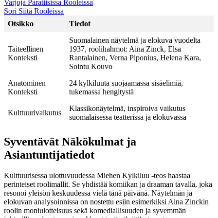
Varjoja Paratiisissa Rooleissa
Sori Siitä Rooleissa
Otsikko
Tiedot
Suomalainen näytelmä ja elokuva vuodelta
Taiteellinen
1937, roolihahmot: Aina Zinck, Elsa
Konteksti
Rantalainen, Verna Piponius, Helena Kara,
Sointu Kouvo
Anatominen
24 kylkiluuta suojaamassa sisäelimiä,
Konteksti
tukemassa hengitystä
Klassikonäytelmä, inspiroiva vaikutus
Kulttuurivaikutus
suomalaisessa teatterissa ja elokuvassa
Syventävät Näkökulmat ja
Asiantuntijatiedot
Kulttuurisessa ulottuvuudessa Miehen Kylkiluu -teos haastaa
perinteiset roolimallit. Se yhdistää komiikan ja draaman tavalla, joka
resonoi yleisön keskuudessa vielä tänä päivänä. Näytelmän ja
elokuvan analysoinnissa on nostettu esiin esimerkiksi Aina Zinckin
roolin moniulotteisuus sekä komediallisuuden ja syvemmän