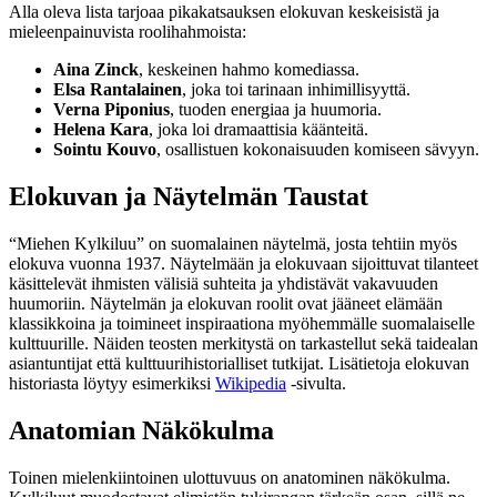
Alla oleva lista tarjoaa pikakatsauksen elokuvan keskeisistä ja
mieleenpainuvista roolihahmoista:
Aina Zinck
, keskeinen hahmo komediassa.
Elsa Rantalainen
, joka toi tarinaan inhimillisyyttä.
Verna Piponius
, tuoden energiaa ja huumoria.
Helena Kara
, joka loi dramaattisia käänteitä.
Sointu Kouvo
, osallistuen kokonaisuuden komiseen sävyyn.
Elokuvan ja Näytelmän Taustat
“Miehen Kylkiluu” on suomalainen näytelmä, josta tehtiin myös
elokuva vuonna 1937. Näytelmään ja elokuvaan sijoittuvat tilanteet
käsittelevät ihmisten välisiä suhteita ja yhdistävät vakavuuden
huumoriin. Näytelmän ja elokuvan roolit ovat jääneet elämään
klassikkoina ja toimineet inspiraationa myöhemmälle suomalaiselle
kulttuurille. Näiden teosten merkitystä on tarkastellut sekä taidealan
asiantuntijat että kulttuurihistorialliset tutkijat. Lisätietoja elokuvan
historiasta löytyy esimerkiksi
Wikipedia
-sivulta.
Anatomian Näkökulma
Toinen mielenkiintoinen ulottuvuus on anatominen näkökulma.