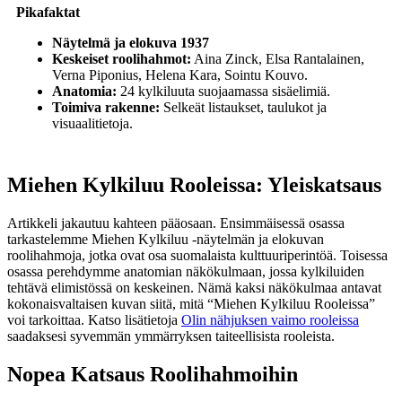
Pikafaktat
Näytelmä ja elokuva 1937
Keskeiset roolihahmot:
Aina Zinck, Elsa Rantalainen,
Verna Piponius, Helena Kara, Sointu Kouvo.
Anatomia:
24 kylkiluuta suojaamassa sisäelimiä.
Toimiva rakenne:
Selkeät listaukset, taulukot ja
visuaalitietoja.
Miehen Kylkiluu Rooleissa: Yleiskatsaus
Artikkeli jakautuu kahteen pääosaan. Ensimmäisessä osassa
tarkastelemme Miehen Kylkiluu -näytelmän ja elokuvan
roolihahmoja, jotka ovat osa suomalaista kulttuuriperintöä. Toisessa
osassa perehdymme anatomian näkökulmaan, jossa kylkiluiden
tehtävä elimistössä on keskeinen. Nämä kaksi näkökulmaa antavat
kokonaisvaltaisen kuvan siitä, mitä “Miehen Kylkiluu Rooleissa”
voi tarkoittaa. Katso lisätietoja
Olin nähjuksen vaimo rooleissa
saadaksesi syvemmän ymmärryksen taiteellisista rooleista.
Nopea Katsaus Roolihahmoihin