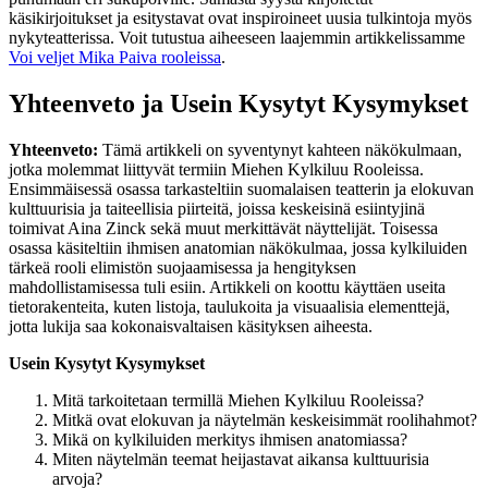
käsikirjoitukset ja esitystavat ovat inspiroineet uusia tulkintoja myös
nykyteatterissa. Voit tutustua aiheeseen laajemmin artikkelissamme
Voi veljet Mika Paiva rooleissa
.
Yhteenveto ja Usein Kysytyt Kysymykset
Yhteenveto:
Tämä artikkeli on syventynyt kahteen näkökulmaan,
jotka molemmat liittyvät termiin Miehen Kylkiluu Rooleissa.
Ensimmäisessä osassa tarkasteltiin suomalaisen teatterin ja elokuvan
kulttuurisia ja taiteellisia piirteitä, joissa keskeisinä esiintyjinä
toimivat Aina Zinck sekä muut merkittävät näyttelijät. Toisessa
osassa käsiteltiin ihmisen anatomian näkökulmaa, jossa kylkiluiden
tärkeä rooli elimistön suojaamisessa ja hengityksen
mahdollistamisessa tuli esiin. Artikkeli on koottu käyttäen useita
tietorakenteita, kuten listoja, taulukoita ja visuaalisia elementtejä,
jotta lukija saa kokonaisvaltaisen käsityksen aiheesta.
Usein Kysytyt Kysymykset
Mitä tarkoitetaan termillä Miehen Kylkiluu Rooleissa?
Mitkä ovat elokuvan ja näytelmän keskeisimmät roolihahmot?
Mikä on kylkiluiden merkitys ihmisen anatomiassa?
Miten näytelmän teemat heijastavat aikansa kulttuurisia
arvoja?