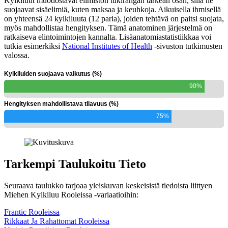
Kylkiluut muodostavat elimistön tukirangan tärkeän osan, sillä ne
suojaavat sisäelimiä, kuten maksaa ja keuhkoja. Aikuisella ihmisellä
on yhteensä 24 kylkiluuta (12 paria), joiden tehtävä on paitsi suojata,
myös mahdollistaa hengityksen. Tämä anatominen järjestelmä on
ratkaiseva elintoimintojen kannalta. Lisäanatomiastatistiikkaa voi
tutkia esimerkiksi
National Institutes of Health
-sivuston tutkimusten
valossa.
Kylkiluiden suojaava vaikutus (%)
90%
Hengityksen mahdollistava tilavuus (%)
75%
Tarkempi Taulukoitu Tieto
Seuraava taulukko tarjoaa yleiskuvan keskeisistä tiedoista liittyen
Miehen Kylkiluu Rooleissa -variaatioihin:
Frantic Rooleissa
Rikkaat Ja Rahattomat Rooleissa