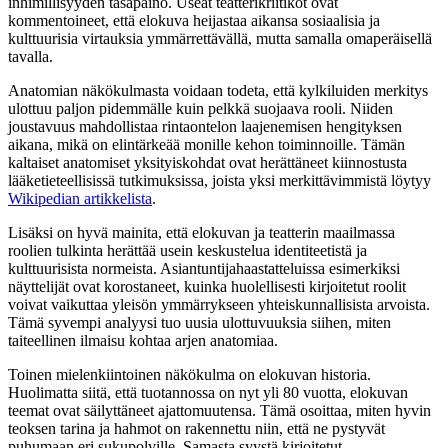
inhimillisyyden tasapaino. Useat teatterikriitikot ovat
kommentoineet, että elokuva heijastaa aikansa sosiaalisia ja
kulttuurisia virtauksia ymmärrettävällä, mutta samalla omaperäisellä
tavalla.
Anatomian näkökulmasta voidaan todeta, että kylkiluiden merkitys
ulottuu paljon pidemmälle kuin pelkkä suojaava rooli. Niiden
joustavuus mahdollistaa rintaontelon laajenemisen hengityksen
aikana, mikä on elintärkeää monille kehon toiminnoille. Tämän
kaltaiset anatomiset yksityiskohdat ovat herättäneet kiinnostusta
lääketieteellisissä tutkimuksissa, joista yksi merkittävimmistä löytyy
Wikipedian artikkelista
.
Lisäksi on hyvä mainita, että elokuvan ja teatterin maailmassa
roolien tulkinta herättää usein keskustelua identiteetistä ja
kulttuurisista normeista. Asiantuntijahaastatteluissa esimerkiksi
näyttelijät ovat korostaneet, kuinka huolellisesti kirjoitetut roolit
voivat vaikuttaa yleisön ymmärrykseen yhteiskunnallisista arvoista.
Tämä syvempi analyysi tuo uusia ulottuvuuksia siihen, miten
taiteellinen ilmaisu kohtaa arjen anatomiaa.
Toinen mielenkiintoinen näkökulma on elokuvan historia.
Huolimatta siitä, että tuotannossa on nyt yli 80 vuotta, elokuvan
teemat ovat säilyttäneet ajattomuutensa. Tämä osoittaa, miten hyvin
teoksen tarina ja hahmot on rakennettu niin, että ne pystyvät
puhumaan eri sukupolville. Samasta syystä kirjoitetut