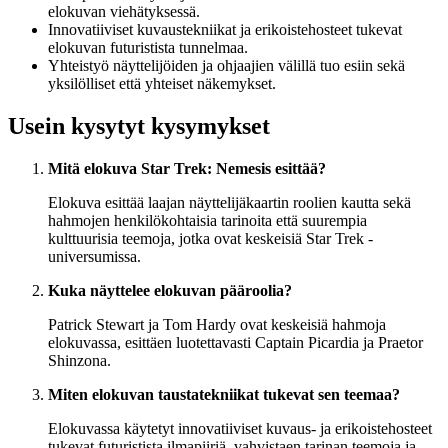
elokuvan viehätyksessä.
Innovatiiviset kuvaustekniikat ja erikoistehosteet tukevat
elokuvan futuristista tunnelmaa.
Yhteistyö näyttelijöiden ja ohjaajien välillä tuo esiin sekä
yksilölliset että yhteiset näkemykset.
Usein kysytyt kysymykset
Mitä elokuva Star Trek: Nemesis esittää?
Elokuva esittää laajan näyttelijäkaartin roolien kautta sekä
hahmojen henkilökohtaisia tarinoita että suurempia
kulttuurisia teemoja, jotka ovat keskeisiä Star Trek -
universumissa.
Kuka näyttelee elokuvan pääroolia?
Patrick Stewart ja Tom Hardy ovat keskeisiä hahmoja
elokuvassa, esittäen luotettavasti Captain Picardia ja Praetor
Shinzona.
Miten elokuvan taustatekniikat tukevat sen teemaa?
Elokuvassa käytetyt innovatiiviset kuvaus- ja erikoistehosteet
tukevat futuristista ilmapiiriä, vahvistaen tarinan teemoja ja