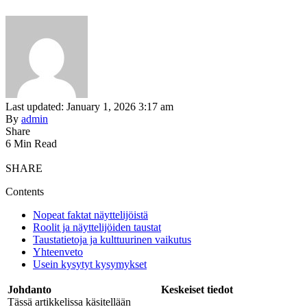
Last updated: January 1, 2026 3:17 am
By
admin
Share
6 Min Read
SHARE
Contents
Nopeat faktat näyttelijöistä
Roolit ja näyttelijöiden taustat
Taustatietoja ja kulttuurinen vaikutus
Yhteenveto
Usein kysytyt kysymykset
Johdanto
Keskeiset tiedot
Tässä artikkelissa käsitellään