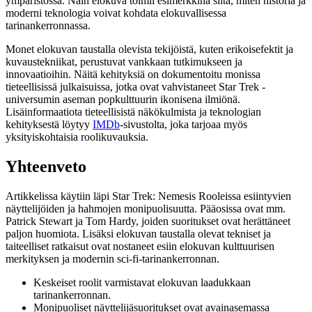
ympäristössä. Näin elokuva toimii esimerkkinä siitä, miten historia ja
moderni teknologia voivat kohdata elokuvallisessa
tarinankerronnassa.
Monet elokuvan taustalla olevista tekijöistä, kuten erikoisefektit ja
kuvaustekniikat, perustuvat vankkaan tutkimukseen ja
innovaatioihin. Näitä kehityksiä on dokumentoitu monissa
tieteellisissä julkaisuissa, jotka ovat vahvistaneet Star Trek -
universumin aseman popkulttuurin ikonisena ilmiönä.
Lisäinformaatiota tieteellisistä näkökulmista ja teknologian
kehityksestä löytyy
IMDb
-sivustolta, joka tarjoaa myös
yksityiskohtaisia roolikuvauksia.
Yhteenveto
Artikkelissa käytiin läpi Star Trek: Nemesis Rooleissa esiintyvien
näyttelijöiden ja hahmojen monipuolisuutta. Pääosissa ovat mm.
Patrick Stewart ja Tom Hardy, joiden suoritukset ovat herättäneet
paljon huomiota. Lisäksi elokuvan taustalla olevat tekniset ja
taiteelliset ratkaisut ovat nostaneet esiin elokuvan kulttuurisen
merkityksen ja modernin sci-fi-tarinankerronnan.
Keskeiset roolit varmistavat elokuvan laadukkaan
tarinankerronnan.
Monipuoliset näyttelijäsuoritukset ovat avainasemassa