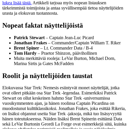
lukea lisää tästä.
Artikkeli tarjoaa myös nopean listauksen
tärkeimmistä toimijoista ja antaa syvällisempää tietoa näyttelijöiden
urasta ja elokuvan tuotannosta.
Nopeat faktat näyttelijöistä
Patrick Stewart
– Captain Jean-Luc Picard
Jonathan Frakes
– Commander/Captain William T. Riker
Brent Spiner
– Lt. Commander Data / B-4
Tom Hardy
– Praetor Shinzon, päävihollinen
Muita merkittäviä rooleja: LeVar Burton, Michael Dorn,
Marina Sirtis ja Gates McFadden
Roolit ja näyttelijöiden taustat
Elokuvassa Star Trek: Nemesis esiintyvät monet näyttelijät, jotka
ovat olleet pitkään osa Star Trek -legendaa. Esimerkiksi Patrick
Stewart on ollut keskeinen hahmo Star Trek -universumissa
vuosikymmenten ajan, ja hänen roolinsa Captain Picardina on
muodostunut kulttiklassikoksi. Jonathan Frakes, joka esittää Rikeria,
on lisäksi ohjannut useita Star Trek -jaksoja, mikä tuo lisäsyvyyttä
hänen toteutukseensa. Näiden lisäksi Brent Spinerin esittämä Data
sekä LeVar Burtonin Geordi La Forge ovat esimerkkejä siitä, kuinka