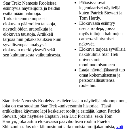
Pääosissa ovat
Star Trek: Nemesis Rooleissa
legendaariset näyttelijät
esiintyviä näyttelijöitä ja heidän
kuten Patrick Stewart ja
esittämiään hahmoja.
Tom Hardy.
Tarkastelemme nopeasti
Elokuvassa esiintyy
elokuvan pääroolien taustoja,
useita rooleja, joissa
näyttelijöiden urapolkuja ja
myös tuttujen hahmojen
elokuvan taustoja. Artikkeli
cameo-esiintymiset
tarjoaa niin pikakatsauksen kuin
näkyvät.
syvällisempää analyysiä
Elokuva tarjoaa syvällisiä
elokuvan merkityksestä sekä
näkökulmia Star Trek-
sen kulttuurisesta vaikutuksesta.
universumin
monimuotoisuuteen.
Laaja näyttelijäkaartti tuo
omat kokemuksensa ja
persoonallisuutensa
rooleihin.
Star Trek: Nemesis Rooleissa esittelee laajan näyttelijäkokoonpanon,
joka on osa suositun Star Trek -universumin historiaa. Tässä
artikkelissa käymme läpi keskeiset roolit ja esittäjät, kuten Patrick
Stewart, joka näyttelee Captain Jean-Luc Picardia, sekä Tom
Hardyn, joka astuu elokuvassa päävihollisen rooliin Praetor
Shinzonina. Jos olet kiinnostunut tarkemmista roolijakaumista,
voit