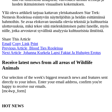
luoden ikimuistoisen visuaalisen kokemuksen.
Yllä oleva artikkeli tarjoaa kattavan yleiskatsauksen Star Trek:
Nemesis Rooleissa esiintyviin näyttelijöihin ja heidän esittämiinsä
hahmoihin. Se avaa elokuvan taustalla olevia teknisiä ja kulttuurisia
ulottuvuuksia, mikä tekee siitä mielenkiintoisen paitsi faneille, myös
niille, jotka arvostavat syvällistä analyysia kulttuurisista ilmiöistä.
Share This Article
Email
Copy Link
Print
Previous Article
Blood Ties Rooleissa
Next Article
Johanna Kurkela Lapsi Faktat Ja Huhujen Erotus
Receive latest news from all areas of Wildlife
Animals
Our selection of the week's biggest research news and features sent
directly to your inbox. Enter your email address, confirm you're
happy to receive our emails.
[mc4wp_form]
HOT NEWS