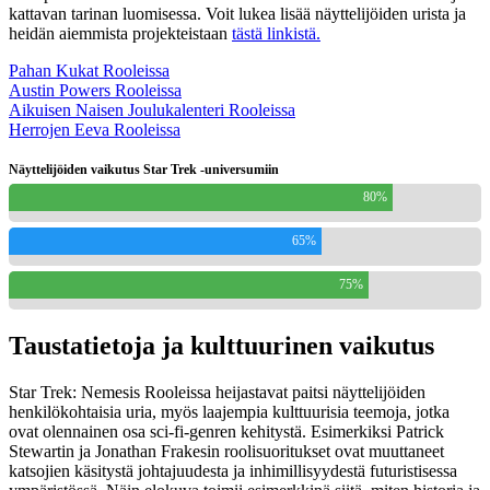
kattavan tarinan luomisessa. Voit lukea lisää näyttelijöiden urista ja
heidän aiemmista projekteistaan
tästä linkistä.
Pahan Kukat Rooleissa
Austin Powers Rooleissa
Aikuisen Naisen Joulukalenteri Rooleissa
Herrojen Eeva Rooleissa
Näyttelijöiden vaikutus Star Trek -universumiin
80%
65%
75%
Taustatietoja ja kulttuurinen vaikutus
Star Trek: Nemesis Rooleissa heijastavat paitsi näyttelijöiden
henkilökohtaisia uria, myös laajempia kulttuurisia teemoja, jotka
ovat olennainen osa sci-fi-genren kehitystä. Esimerkiksi Patrick
Stewartin ja Jonathan Frakesin roolisuoritukset ovat muuttaneet
katsojien käsitystä johtajuudesta ja inhimillisyydestä futuristisessa