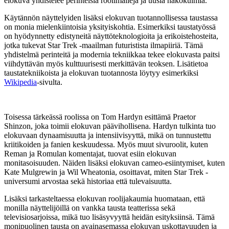
elokuva yhdistelee perinteisiä roolimalleja ja uusia näkökulmia.
Käytännön näyttelyiden lisäksi elokuvan tuotannollisessa taustassa
on monia mielenkiintoisia yksityiskohtia. Esimerkiksi taustatyössä
on hyödynnetty edistyneitä näyttöteknologioita ja erikoistehosteita,
jotka tukevat Star Trek -maailman futuristista ilmapiiriä. Tämä
yhdistelmä perinteitä ja modernia tekniikkaa tekee elokuvasta paitsi
viihdyttävän myös kulttuurisesti merkittävän teoksen. Lisätietoa
taustatekniikoista ja elokuvan tuotannosta löytyy esimerkiksi
Wikipedia
-sivulta.
Toisessa tärkeässä roolissa on Tom Hardyn esittämä Praetor
Shinzon, joka toimii elokuvan päävihollisena. Hardyn tulkinta tuo
elokuvaan dynaamisuutta ja intensiivisyyttä, mikä on tunnustettu
kriitikoiden ja fanien keskuudessa. Myös muut sivuroolit, kuten
Reman ja Romulan komentajat, tuovat esiin elokuvan
monitasoisuuden. Näiden lisäksi elokuvan cameo-esiintymiset, kuten
Kate Mulgrewin ja Wil Wheatonia, osoittavat, miten Star Trek -
universumi arvostaa sekä historiaa että tulevaisuutta.
Lisäksi tarkasteltaessa elokuvan roolijakaumia huomataan, että
monilla näyttelijöillä on vankka tausta teatterissa sekä
televisiosarjoissa, mikä tuo lisäsyvyyttä heidän esityksiinsä. Tämä
monipuolinen tausta on avainasemassa elokuvan uskottavuuden ja