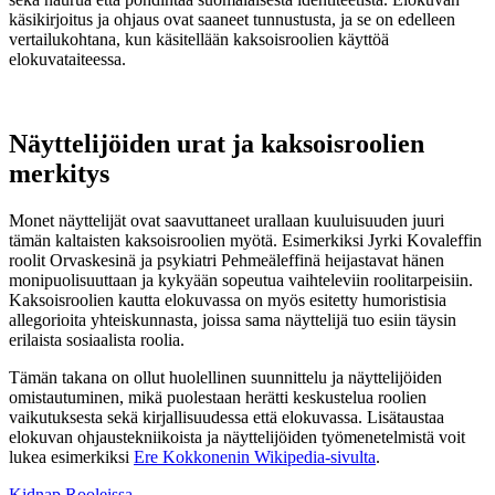
käsikirjoitus ja ohjaus ovat saaneet tunnustusta, ja se on edelleen
vertailukohtana, kun käsitellään kaksoisroolien käyttöä
elokuvataiteessa.
Näyttelijöiden urat ja kaksoisroolien
merkitys
Monet näyttelijät ovat saavuttaneet urallaan kuuluisuuden juuri
tämän kaltaisten kaksoisroolien myötä. Esimerkiksi Jyrki Kovaleffin
roolit Orvaskesinä ja psykiatri Pehmeäleffinä heijastavat hänen
monipuolisuuttaan ja kykyään sopeutua vaihteleviin roolitarpeisiin.
Kaksoisroolien kautta elokuvassa on myös esitetty humoristisia
allegorioita yhteiskunnasta, joissa sama näyttelijä tuo esiin täysin
erilaista sosiaalista roolia.
Tämän takana on ollut huolellinen suunnittelu ja näyttelijöiden
omistautuminen, mikä puolestaan herätti keskustelua roolien
vaikutuksesta sekä kirjallisuudessa että elokuvassa. Lisätaustaa
elokuvan ohjaustekniikoista ja näyttelijöiden työmenetelmistä voit
lukea esimerkiksi
Ere Kokkonenin Wikipedia-sivulta
.
Kidnap Rooleissa