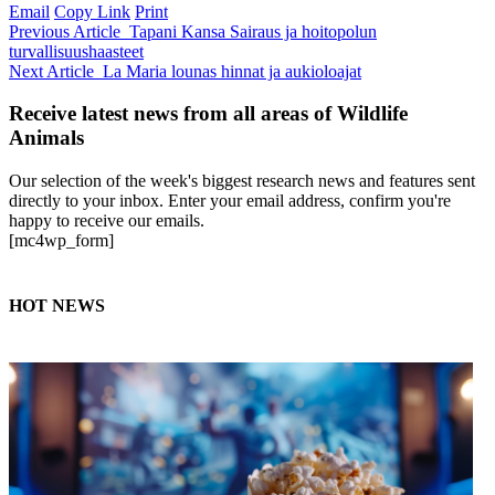
Email
Copy Link
Print
Previous Article
Tapani Kansa Sairaus ja hoitopolun
turvallisuushaasteet
Next Article
La Maria lounas hinnat ja aukioloajat
Receive latest news from all areas of Wildlife
Animals
Our selection of the week's biggest research news and features sent
directly to your inbox. Enter your email address, confirm you're
happy to receive our emails.
[mc4wp_form]
HOT NEWS