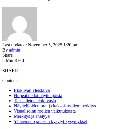
Last updated: November 5, 2025 1:20 pm
By
admin
Share
5 Min Read
SHARE
Contents
Elokuvan yleiskuva
Nopeat tiedot näyttelijöistä
Taustatietoa elokuvasta
Näyttelijöiden urat ja kaksoisroolien merkitys
Visualisointi roolien vaikutuksesta
Merkitys ja analyysi
Yhteenveto ja usein kysytyt kysymykset