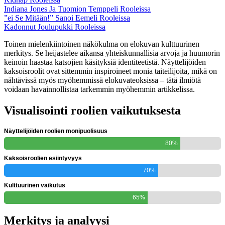
Indiana Jones Ja Tuomion Temppeli Rooleissa
”ei Se Mitään!” Sanoi Eemeli Rooleissa
Kadonnut Joulupukki Rooleissa
Toinen mielenkiintoinen näkökulma on elokuvan kulttuurinen
merkitys. Se heijastelee aikansa yhteiskunnallisia arvoja ja huumorin
keinoin haastaa katsojien käsityksiä identiteetistä. Näyttelijöiden
kaksoisroolit ovat sittemmin inspiroineet monia taiteilijoita, mikä on
nähtävissä myös myöhemmissä elokuvateoksissa – tätä ilmiötä
voidaan havainnollistaa tarkemmin myöhemmin artikkelissa.
Visualisointi roolien vaikutuksesta
Näyttelijöiden roolien monipuolisuus
80%
Kaksoisroolien esiintyvyys
70%
Kulttuurinen vaikutus
65%
Merkitys ja analyysi