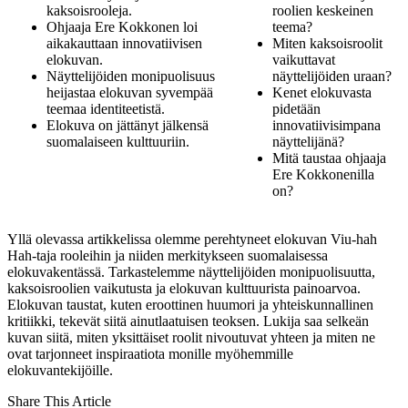
kaksoisrooleja.
roolien keskeinen
Ohjaaja Ere Kokkonen loi
teema?
aikakauttaan innovatiivisen
Miten kaksoisroolit
elokuvan.
vaikuttavat
Näyttelijöiden monipuolisuus
näyttelijöiden uraan?
heijastaa elokuvan syvempää
Kenet elokuvasta
teemaa identiteetistä.
pidetään
Elokuva on jättänyt jälkensä
innovatiivisimpana
suomalaiseen kulttuuriin.
näyttelijänä?
Mitä taustaa ohjaaja
Ere Kokkonenilla
on?
Yllä olevassa artikkelissa olemme perehtyneet elokuvan Viu-hah
Hah-taja rooleihin ja niiden merkitykseen suomalaisessa
elokuvakentässä. Tarkastelemme näyttelijöiden monipuolisuutta,
kaksoisroolien vaikutusta ja elokuvan kulttuurista painoarvoa.
Elokuvan taustat, kuten eroottinen huumori ja yhteiskunnallinen
kritiikki, tekevät siitä ainutlaatuisen teoksen. Lukija saa selkeän
kuvan siitä, miten yksittäiset roolit nivoutuvat yhteen ja miten ne
ovat tarjonneet inspiraatiota monille myöhemmille
elokuvantekijöille.
Share This Article