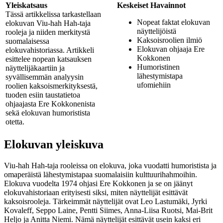
Yleiskatsaus
Keskeiset Havainnot
Tässä artikkelissa tarkastellaan
Nopeat faktat elokuvan
elokuvan Viu-hah Hah-taja
näyttelijöistä
rooleja ja niiden merkitystä
Kaksoisroolien ilmiö
suomalaisessa
Elokuvan ohjaaja Ere
elokuvahistoriassa. Artikkeli
Kokkonen
esittelee nopean katsauksen
Humoristinen
näyttelijäkaartiin ja
lähestymistapa
syvällisemmän analyysin
ufomiehiin
roolien kaksoismerkityksestä,
tuoden esiin taustatietoa
ohjaajasta Ere Kokkonenista
sekä elokuvan humoristista
otetta.
Elokuvan yleiskuva
Viu-hah Hah-taja rooleissa on elokuva, joka vuodatti humoristista ja
omaperäistä lähestymistapaa suomalaisiin kulttuurihahmoihin.
Elokuva vuodelta 1974 ohjasi Ere Kokkonen ja se on jäänyt
elokuvahistoriaan erityisesti siksi, miten näyttelijät esittävät
kaksoisrooleja. Tärkeimmät näyttelijät ovat Leo Lastumäki, Jyrki
Kovaleff, Seppo Laine, Pentti Siimes, Anna-Liisa Ruotsi, Mai-Brit
Heljo ja Anitta Niemi. Nämä näyttelijät esittävät usein kaksi eri