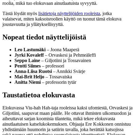
roolia, mikä tuo elokuvaan ainutlaatuista syvyyttä.
Tästä löydät myös
lisätietoja näyttelijöiden rooleista
, jotka
valaisevat, miten kaksoisroolien käyttö on tuonut tämä elokuva
joustavuutta ja yllätyksellisyyttä.
Nopeat tiedot näyttelijöistä
Leo Lastumäki
– Joona Maaperä
Jyrki Kovaleff
– Orvaskesi ja Pehmeäleffi
Seppo Laine
– Giljotiini ja Tossavainen
Pentti Siimes
– professori
Anna-Liisa Ruotsi
– Annikki Svärje
Mai-Brit Heljo
– Tossavaiska
Anitta Niemi
– professorin tytär
Taustatietoa elokuvasta
Elokuvassa Viu-hah Hah-taja rooleissa kaksi ufomiestä, Orvaskesi ja
Giljotiini, saapuvat maan päälle. He ottavat ihmisten ulkomuodon ja
aiheuttavat sarjan koomisia tilanteita, mikä tekee elokuvasta
ainutlaatuisen katselukokemuksen. Ohjaaja Ere Kokkonen onnistuu
yhdistämään huumorin ja satiirin tavalla, joka herättää katsojissa
sekä naurua että pohdintaa suomalaisesta identiteetistä. Elokuvan