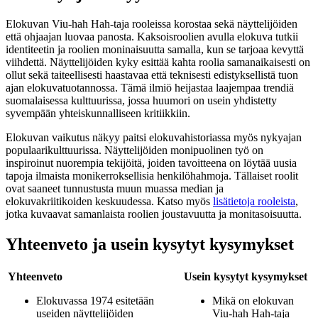
Elokuvan Viu-hah Hah-taja rooleissa korostaa sekä näyttelijöiden
että ohjaajan luovaa panosta. Kaksoisroolien avulla elokuva tutkii
identiteetin ja roolien moninaisuutta samalla, kun se tarjoaa kevyttä
viihdettä. Näyttelijöiden kyky esittää kahta roolia samanaikaisesti on
ollut sekä taiteellisesti haastavaa että teknisesti edistyksellistä tuon
ajan elokuvatuotannossa. Tämä ilmiö heijastaa laajempaa trendiä
suomalaisessa kulttuurissa, jossa huumori on usein yhdistetty
syvempään yhteiskunnalliseen kritiikkiin.
Elokuvan vaikutus näkyy paitsi elokuvahistoriassa myös nykyajan
populaarikulttuurissa. Näyttelijöiden monipuolinen työ on
inspiroinut nuorempia tekijöitä, joiden tavoitteena on löytää uusia
tapoja ilmaista monikerroksellisia henkilöhahmoja. Tällaiset roolit
ovat saaneet tunnustusta muun muassa median ja
elokuvakriitikoiden keskuudessa. Katso myös
lisätietoja rooleista
,
jotka kuvaavat samanlaista roolien joustavuutta ja monitasoisuutta.
Yhteenveto ja usein kysytyt kysymykset
Yhteenveto
Usein kysytyt kysymykset
Elokuvassa 1974 esitetään
Mikä on elokuvan
useiden näyttelijöiden
Viu-hah Hah-taja