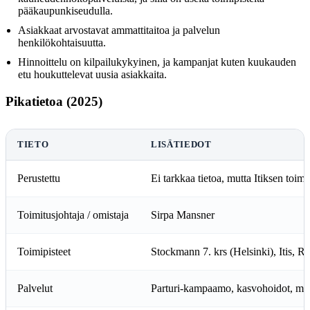
pääkaupunkiseudulla.
Asiakkaat arvostavat ammattitaitoa ja palvelun
henkilökohtaisuutta.
Hinnoittelu on kilpailukykyinen, ja kampanjat kuten kuukauden
etu houkuttelevat uusia asiakkaita.
Pikatietoa (2025)
TIETO
LISÄTIEDOT
Perustettu
Ei tarkkaa tietoa, mutta Itiksen toimi
Toimitusjohtaja / omistaja
Sirpa Mansner
Toimipisteet
Stockmann 7. krs (Helsinki), Itis, R
Palvelut
Parturi-kampaamo, kasvohoidot, muo