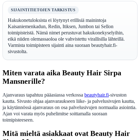
SIJAINTITIETOJEN TARKISTUS
Hakukonetuloksista ei löytynyt erillisiä mainintoja
Kaisaniemenkadun, Redin, Itiksen, Jumbon tai Sellon
toimipisteistä. Nämä nimet perustuvat hakukonekyselyihin,
eikä niiden olemassaoloa ole vahvistettu virallisilla lähteillä.
Varmista toimipisteen sijainti aina suoraan beautyhair.fi-
sivustolta.
Miten varata aika Beauty Hair Sirpa
Mansnerille?
Ajanvaraus tapahtuu pääasiassa verkossa
beautyhair.fi
-sivuston
kautta. Sivusto ohjaa ajanvaraukseen liike- ja palvelusivujen kautta,
ja käytännössä ajanvaraus on osa palvelusivujen normaalia asiointia.
Ajan voi varata myös puhelimitse soittamalla suoraan
toimipisteeseen.
Mitä mieltä asiakkaat ovat Beauty Hair