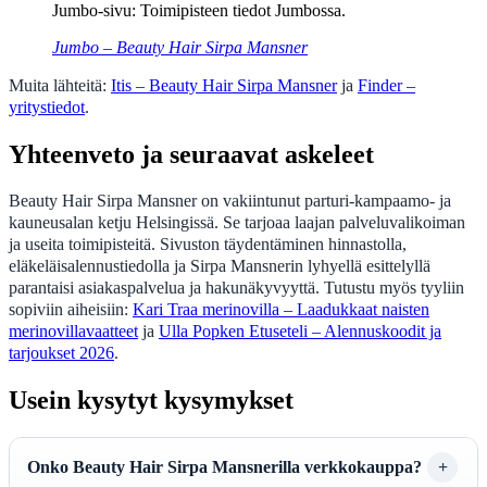
Jumbo-sivu: Toimipisteen tiedot Jumbossa.
Jumbo – Beauty Hair Sirpa Mansner
Muita lähteitä:
Itis – Beauty Hair Sirpa Mansner
ja
Finder –
yritystiedot
.
Yhteenveto ja seuraavat askeleet
Beauty Hair Sirpa Mansner on vakiintunut parturi-kampaamo- ja
kauneusalan ketju Helsingissä. Se tarjoaa laajan palveluvalikoiman
ja useita toimipisteitä. Sivuston täydentäminen hinnastolla,
eläkeläisalennustiedolla ja Sirpa Mansnerin lyhyellä esittelyllä
parantaisi asiakaspalvelua ja hakunäkyvyyttä. Tutustu myös tyyliin
sopiviin aiheisiin:
Kari Traa merinovilla – Laadukkaat naisten
merinovillavaatteet
ja
Ulla Popken Etuseteli – Alennuskoodit ja
tarjoukset 2026
.
Usein kysytyt kysymykset
Onko Beauty Hair Sirpa Mansnerilla verkkokauppa?