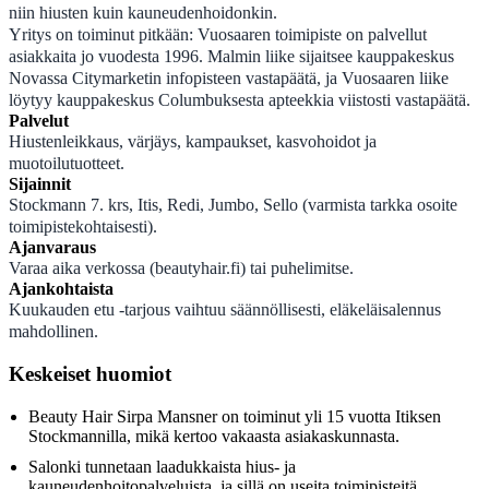
niin hiusten kuin kauneudenhoidonkin.
Yritys on toiminut pitkään: Vuosaaren toimipiste on palvellut
asiakkaita jo vuodesta 1996. Malmin liike sijaitsee kauppakeskus
Novassa Citymarketin infopisteen vastapäätä, ja Vuosaaren liike
löytyy kauppakeskus Columbuksesta apteekkia viistosti vastapäätä.
Palvelut
Hiustenleikkaus, värjäys, kampaukset, kasvohoidot ja
muotoilutuotteet.
Sijainnit
Stockmann 7. krs, Itis, Redi, Jumbo, Sello (varmista tarkka osoite
toimipistekohtaisesti).
Ajanvaraus
Varaa aika verkossa (beautyhair.fi) tai puhelimitse.
Ajankohtaista
Kuukauden etu -tarjous vaihtuu säännöllisesti, eläkeläisalennus
mahdollinen.
Keskeiset huomiot
Beauty Hair Sirpa Mansner on toiminut yli 15 vuotta Itiksen
Stockmannilla, mikä kertoo vakaasta asiakaskunnasta.
Salonki tunnetaan laadukkaista hius- ja
kauneudenhoitopalveluista, ja sillä on useita toimipisteitä