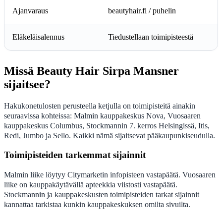
Ajanvaraus
beautyhair.fi / puhelin
Eläkeläisalennus
Tiedustellaan toimipisteestä
Missä Beauty Hair Sirpa Mansner
sijaitsee?
Hakukonetulosten perusteella ketjulla on toimipisteitä ainakin
seuraavissa kohteissa: Malmin kauppakeskus Nova, Vuosaaren
kauppakeskus Columbus, Stockmannin 7. kerros Helsingissä, Itis,
Redi, Jumbo ja Sello. Kaikki nämä sijaitsevat pääkaupunkiseudulla.
Toimipisteiden tarkemmat sijainnit
Malmin liike löytyy Citymarketin infopisteen vastapäätä. Vuosaaren
liike on kauppakäytävällä apteekkia viistosti vastapäätä.
Stockmannin ja kauppakeskusten toimipisteiden tarkat sijainnit
kannattaa tarkistaa kunkin kauppakeskuksen omilta sivuilta.