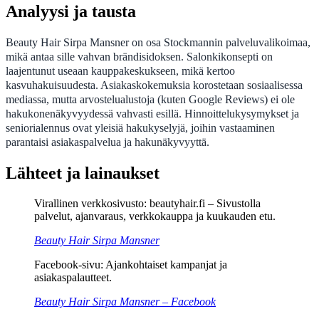
Analyysi ja tausta
Beauty Hair Sirpa Mansner on osa Stockmannin palveluvalikoimaa,
mikä antaa sille vahvan brändisidoksen. Salonkikonsepti on
laajentunut useaan kauppakeskukseen, mikä kertoo
kasvuhakuisuudesta. Asiakaskokemuksia korostetaan sosiaalisessa
mediassa, mutta arvostelualustoja (kuten Google Reviews) ei ole
hakukonenäkyvyydessä vahvasti esillä. Hinnoittelukysymykset ja
seniorialennus ovat yleisiä hakukyselyjä, joihin vastaaminen
parantaisi asiakaspalvelua ja hakunäkyvyyttä.
Lähteet ja lainaukset
Virallinen verkkosivusto: beautyhair.fi – Sivustolla
palvelut, ajanvaraus, verkkokauppa ja kuukauden etu.
Beauty Hair Sirpa Mansner
Facebook-sivu: Ajankohtaiset kampanjat ja
asiakaspalautteet.
Beauty Hair Sirpa Mansner – Facebook