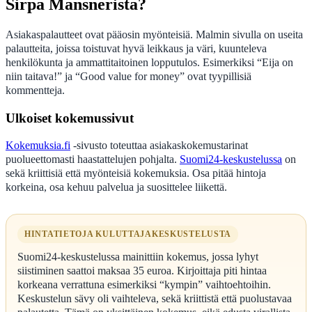
Sirpa Mansnerista?
Asiakaspalautteet ovat pääosin myönteisiä. Malmin sivulla on useita
palautteita, joissa toistuvat hyvä leikkaus ja väri, kuunteleva
henkilökunta ja ammattitaitoinen lopputulos. Esimerkiksi “Eija on
niin taitava!” ja “Good value for money” ovat tyypillisiä
kommentteja.
Ulkoiset kokemussivut
Kokemuksia.fi
-sivusto toteuttaa asiakaskokemustarinat
puolueettomasti haastattelujen pohjalta.
Suomi24-keskustelussa
on
sekä kriittisiä että myönteisiä kokemuksia. Osa pitää hintoja
korkeina, osa kehuu palvelua ja suosittelee liikettä.
HINTATIETOJA KULUTTAJAKESKUSTELUSTA
Suomi24-keskustelussa mainittiin kokemus, jossa lyhyt
siistiminen saattoi maksaa 35 euroa. Kirjoittaja piti hintaa
korkeana verrattuna esimerkiksi “kympin” vaihtoehtoihin.
Keskustelun sävy oli vaihteleva, sekä kriittistä että puolustavaa