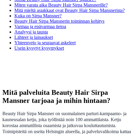
Miten varata aika Beauty Hair Sirpa Mansnerille?
Mitä mieltä asiakkaat ovat Beauty Hair Sirpa Mansnerista?
Kuka on Sirpa Mansner?
Beauty Hair Sirpa Mansnerin toiminnan kehitys
Varmaa ja epävarmaa tietoa
Analyysi ja tausta
Lähteet ja lainaukset
Yhteenveto ja seuraavat askeleet
Usein kysytyt kysymykset
Mitä palveluita Beauty Hair Sirpa
Mansner tarjoaa ja mihin hintaan?
Beauty Hair Sirpa Mansner on suomalainen parturi-kampaamo- ja
kauneusalan ketju, joka työllistää noin 100 ammattilaista. Ketju
korostaa ammatillista osaamista ja jatkuvaa kouluttautumista.
Toimipisteitä on useita Helsingin alueella, ja palveluvalikoima kattaa