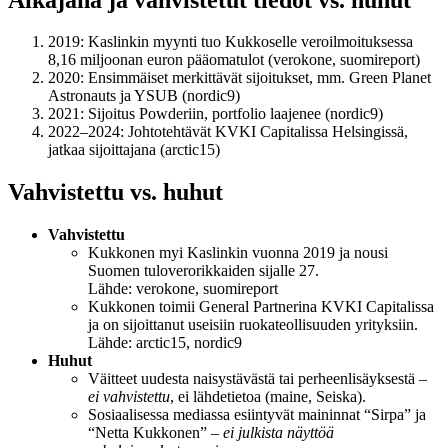
2019
: Kaslinkin myynti tuo Kukkoselle veroilmoituksessa
8,16 miljoonan euron pääomatulot (verokone, suomireport)
2020
: Ensimmäiset merkittävät sijoitukset, mm. Green Planet
Astronauts ja YSUB (nordic9)
2021
: Sijoitus Powderiin, portfolio laajenee (nordic9)
2022–2024
: Johtotehtävät KVKI Capitalissa Helsingissä,
jatkaa sijoittajana (arctic15)
Vahvistettu vs. huhut
Vahvistettu
Kukkonen myi Kaslinkin vuonna 2019 ja nousi
Suomen tuloverorikkaiden sijalle 27.
Lähde: verokone, suomireport
Kukkonen toimii General Partnerina KVKI Capitalissa
ja on sijoittanut useisiin ruokateollisuuden yrityksiin.
Lähde: arctic15, nordic9
Huhut
Väitteet uudesta naisystävästä tai perheenlisäyksestä –
ei vahvistettu
, ei lähdetietoa (maine, Seiska).
Sosiaalisessa mediassa esiintyvät maininnat “Sirpa” ja
“Netta Kukkonen” –
ei julkista näyttöä