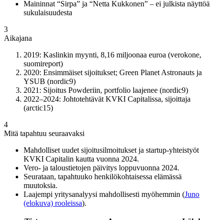
Maininnat “Sirpa” ja “Netta Kukkonen” – ei julkista näyttöä
sukulaisuudesta
3
Aikajana
2019
: Kaslinkin myynti, 8,16 miljoonaa euroa (verokone,
suomireport)
2020
: Ensimmäiset sijoitukset; Green Planet Astronauts ja
YSUB (nordic9)
2021
: Sijoitus Powderiin, portfolio laajenee (nordic9)
2022–2024
: Johtotehtävät KVKI Capitalissa, sijoittaja
(arctic15)
4
Mitä tapahtuu seuraavaksi
Mahdolliset uudet sijoitusilmoitukset ja startup-yhteistyöt
KVKI Capitalin kautta vuonna 2024.
Vero- ja taloustietojen päivitys loppuvuonna 2024.
Seurataan, tapahtuuko henkilökohtaisessa elämässä
muutoksia.
Laajempi yritysanalyysi mahdollisesti myöhemmin (
Juno
(elokuva) rooleissa
).