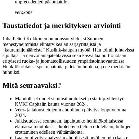
unprecedented pääomatulot.
verokone
Taustatiedot ja merkityksen arviointi
Juha Petteri Kukkonen on noussut yhdeksi Suomen
menestyneimmistä elintarvikealan sarjayrittäjistä ja
“kauramiljonääreistä” Kaslink-kaupan myötä. Hän toimii johtavissa
sijoittaja- ja neuvonantajatehtävissä sekä kasvattaa portfoliotaan
erityisesti ruoka- ja juomateollisuuden ympäristöinnovaatioissa.
Henkilökohtaisia spekulaatioita pidetään huolena, ja ne merkitään
huhuiksi.
Mitä seuraavaksi?
Mahdolliset uudet sijoitusilmoitukset ja startup-yhteistyöt
KVKI Capitalin kautta vuonna 2024.
Vero- ja taloustietojen mahdollinen päivitys loppuvuonna
2024.
Julkisuudessa seurataan, tapahtuuko henkilökohtaisessa
elämässä muutoksia – luotettavia tietoja odotellaan, huhujen
erottaminen edelleen välttämätöntä.
Laajempi yritysanalyysi mahdollisesti myöhemmin (katso: