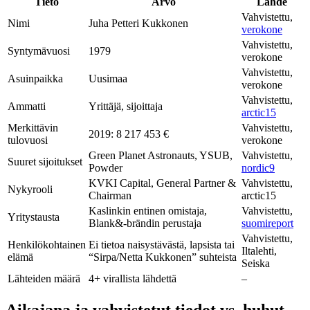
Tieto
Arvo
Lähde
Vahvistettu,
Nimi
Juha Petteri Kukkonen
verokone
Vahvistettu,
Syntymävuosi
1979
verokone
Vahvistettu,
Asuinpaikka
Uusimaa
verokone
Vahvistettu,
Ammatti
Yrittäjä, sijoittaja
arctic15
Merkittävin
Vahvistettu,
2019: 8 217 453 €
tulovuosi
verokone
Green Planet Astronauts, YSUB,
Vahvistettu,
Suuret sijoitukset
Powder
nordic9
KVKI Capital, General Partner &
Vahvistettu,
Nykyrooli
Chairman
arctic15
Kaslinkin entinen omistaja,
Vahvistettu,
Yritystausta
Blank&-brändin perustaja
suomireport
Vahvistettu,
Henkilökohtainen
Ei tietoa naisystävästä, lapsista tai
Iltalehti,
elämä
“Sirpa/Netta Kukkonen” suhteista
Seiska
Lähteiden määrä
4+ virallista lähdettä
–
Aikajana ja vahvistetut tiedot vs. huhut