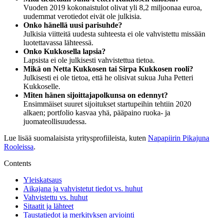
Vuoden 2019 kokonaistulot olivat yli 8,2 miljoonaa euroa,
uudemmat verotiedot eivät ole julkisia.
Onko hänellä uusi parisuhde?
Julkisia viitteitä uudesta suhteesta ei ole vahvistettu missään
luotettavassa lähteessä.
Onko Kukkosella lapsia?
Lapsista ei ole julkisesti vahvistettua tietoa.
Mikä on Netta Kukkosen tai Sirpa Kukkosen rooli?
Julkisesti ei ole tietoa, että he olisivat sukua Juha Petteri
Kukkoselle.
Miten hänen sijoittajapolkunsa on edennyt?
Ensimmäiset suuret sijoitukset startupeihin tehtiin 2020
alkaen; portfolio kasvaa yhä, pääpaino ruoka- ja
juomateollisuudessa.
Lue lisää suomalaisista yritysprofiileista, kuten
Napapiirin Pikajuna
Rooleissa
.
Contents
Yleiskatsaus
Aikajana ja vahvistetut tiedot vs. huhut
Vahvistettu vs. huhut
Sitaatit ja lähteet
Taustatiedot ja merkityksen arviointi