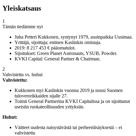
Yleiskatsaus
1
Tämän tiedämme nyt
Juha Petteri Kukkonen, syntynyt 1979, asuinpaikka Uusimaa.
Yrittäjä, sijoittaja; entinen Kaslinkin omistaja.
2019: 8 217 453 € pääomatulot.
Sijoitukset: Green Planet Astronauts, YSUB, Powder.
KVKI Capital: General Partner & Chairman.
2
Vahvistettu vs. huhut
Vahvistettu:
Kukkonen myi Kaslinkin vuonna 2019 ja nousi Suomen
tuloverorikkaiden sijalle 27.
Toimii General Partnerina KVKI Capitalissa ja on sijoittanut
useisiin ruokateollisuuden yrityksiin.
Huhut:
Väitteet uudesta naisystävästä tai perheenlisäyksestä – ei
vahvistettu