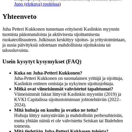
Juno (elokuva) rooleissa
)
Yhteenveto
Juha Petteri Kukkonen tunnetaan erityisesti Kaslinkin myynnin
tuomista pääomatuloista ja aktiivisesta sijoittamisesta
ruokateollisuuteen. Julkisuus keskittyy sijoitus- ja yritystoimintaan,
ja uusia päivityksiä odotetaan mahdollisista sijoituksista tai
talousluvuista.
Usein kysytyt kysymykset (FAQ)
Kuka on Juha-Petteri Kukkonen?
Juha-Petteri Kukkonen on suomalainen yrittäjä ja sijoittaja,
Kaslinkin entinen omistaja ja nykyinen sijoitusjohtaja.
Mitkä ovat viimeisimmät vahvistetut tapahtumat?
Viimeisimmät faktat liittyvät Kaslinkin myyntiin (2019) ja
KVKI Capitalissa sijoitustoiminnan johtotehtäviin (2022–
2024).
Mitä huhuja on kuultu ja ovatko ne totta?
Huhuja liittyy naisystävään ja mahdollisiin perhesuhteisiin,
mutta yhtään näistä ei ole vahvistettu Seiskan tai Iltalehden
toimesta.
Mitä tiedetään Juha-Petteri Kukkosen tuloista?