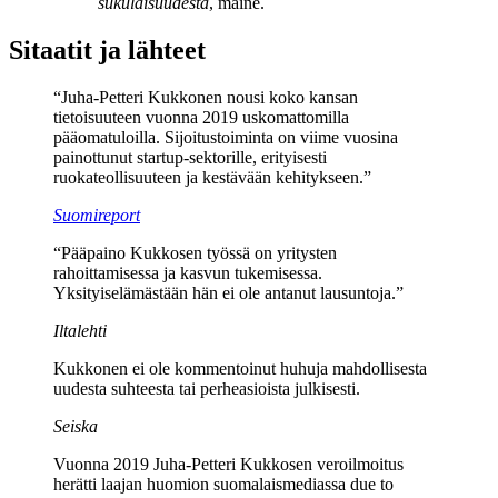
sukulaisuudesta
, maine.
Sitaatit ja lähteet
“Juha-Petteri Kukkonen nousi koko kansan
tietoisuuteen vuonna 2019 uskomattomilla
pääomatuloilla. Sijoitustoiminta on viime vuosina
painottunut startup-sektorille, erityisesti
ruokateollisuuteen ja kestävään kehitykseen.”
Suomireport
“Pääpaino Kukkosen työssä on yritysten
rahoittamisessa ja kasvun tukemisessa.
Yksityiselämästään hän ei ole antanut lausuntoja.”
Iltalehti
Kukkonen ei ole kommentoinut huhuja mahdollisesta
uudesta suhteesta tai perheasioista julkisesti.
Seiska
Vuonna 2019 Juha-Petteri Kukkosen veroilmoitus
herätti laajan huomion suomalaismediassa due to