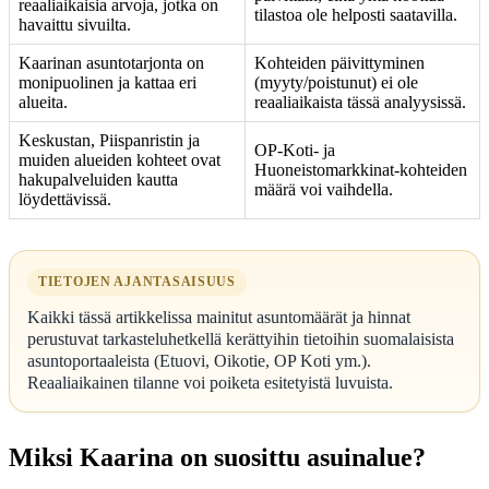
reaaliaikaisia arvoja, jotka on
tilastoa ole helposti saatavilla.
havaittu sivuilta.
Kaarinan asuntotarjonta on
Kohteiden päivittyminen
monipuolinen ja kattaa eri
(myyty/poistunut) ei ole
alueita.
reaaliaikaista tässä analyysissä.
Keskustan, Piispanristin ja
OP-Koti- ja
muiden alueiden kohteet ovat
Huoneistomarkkinat-kohteiden
hakupalveluiden kautta
määrä voi vaihdella.
löydettävissä.
TIETOJEN AJANTASAISUUS
Kaikki tässä artikkelissa mainitut asuntomäärät ja hinnat
perustuvat tarkasteluhetkellä kerättyihin tietoihin suomalaisista
asuntoportaaleista (Etuovi, Oikotie, OP Koti ym.).
Reaaliaikainen tilanne voi poiketa esitetyistä luvuista.
Miksi Kaarina on suosittu asuinalue?