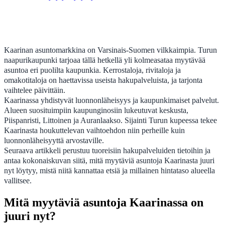
Kaarinan asuntomarkkina on Varsinais-Suomen vilkkaimpia. Turun
naapurikaupunki tarjoaa tällä hetkellä yli kolmeasataa myytävää
asuntoa eri puolilta kaupunkia. Kerrostaloja, rivitaloja ja
omakotitaloja on haettavissa useista hakupalveluista, ja tarjonta
vaihtelee päivittäin.
Kaarinassa yhdistyvät luonnonläheisyys ja kaupunkimaiset palvelut.
Alueen suosituimpiin kaupunginosiin lukeutuvat keskusta,
Piispanristi, Littoinen ja Auranlaakso. Sijainti Turun kupeessa tekee
Kaarinasta houkuttelevan vaihtoehdon niin perheille kuin
luonnonläheisyyttä arvostaville.
Seuraava artikkeli perustuu tuoreisiin hakupalveluiden tietoihin ja
antaa kokonaiskuvan siitä, mitä myytäviä asuntoja Kaarinasta juuri
nyt löytyy, mistä niitä kannattaa etsiä ja millainen hintataso alueella
vallitsee.
Mitä myytäviä asuntoja Kaarinassa on
juuri nyt?