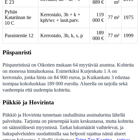
E 23
889 €
m²
Pyhän
Kerrostalo, 3h + k +
119
Katariinan tie
77 m²
1975
kph/wc + lasit.parv.
000 €
10 C
189
Paraistentie 12
Kerrostalo, 3h, k, s, p
77 m²
1999
000 €
Piispanristi
Piispanristissä on Oikotien mukaan 64 myytävää asuntoa. Kohteita
on monessa hintaluokassa. Esimerkiksi Kurjenkatu 1 A on
kerrostalo, jonka hinta on 84 900 euroa, ja Kuikankatu 3 edustaa
isompaa kokoluokkaa 189 000 eurolla. Alueella on tarjolla sekä
vanhempia että uudempia kohteita.
Piikkiö ja Hovirinta
Piikkiö ja Hovirinta tunnetaan rauhallisina asuinalueina lähellä
palveluita. Tarjonta on pienempää kuin keskustassa, mutta kohteita
on säännöllisesti myynnissä. Tarkat lukumäärät vaihtelevat, ja
hakupalveluiden suodattimilla saa helposti rajattua nämä alueet
omaan hakuunsa. Lähellä sijaitsevaa
Tsing Tao Kaarina – tarjoaa