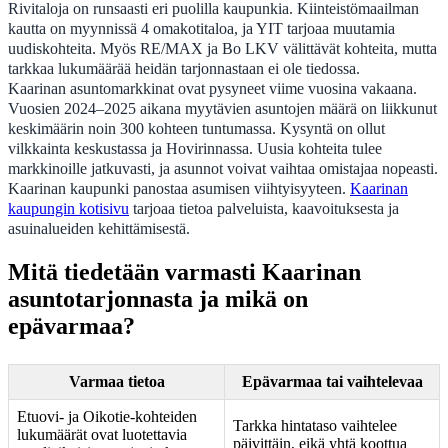
Rivitaloja on runsaasti eri puolilla kaupunkia. Kiinteistömaailman
kautta on myynnissä 4 omakotitaloa, ja YIT tarjoaa muutamia
uudiskohteita. Myös RE/MAX ja Bo LKV välittävät kohteita, mutta
tarkkaa lukumäärää heidän tarjonnastaan ei ole tiedossa.
Kaarinan asuntomarkkinat ovat pysyneet viime vuosina vakaana.
Vuosien 2024–2025 aikana myytävien asuntojen määrä on liikkunut
keskimäärin noin 300 kohteen tuntumassa. Kysyntä on ollut
vilkkainta keskustassa ja Hovirinnassa. Uusia kohteita tulee
markkinoille jatkuvasti, ja asunnot voivat vaihtaa omistajaa nopeasti.
Kaarinan kaupunki panostaa asumisen viihtyisyyteen.
Kaarinan
kaupungin kotisivu
tarjoaa tietoa palveluista, kaavoituksesta ja
asuinalueiden kehittämisestä.
Mitä tiedetään varmasti Kaarinan
asuntotarjonnasta ja mikä on
epävarmaa?
Varmaa tietoa
Epävarmaa tai vaihtelevaa
Etuovi- ja Oikotie-kohteiden
Tarkka hintataso vaihtelee
lukumäärät ovat luotettavia
päivittäin, eikä yhtä koottua