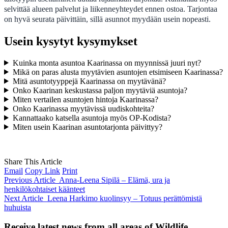
selvittää alueen palvelut ja liikenneyhteydet ennen ostoa. Tarjontaa
on hyvä seurata päivittäin, sillä asunnot myydään usein nopeasti.
Usein kysytyt kysymykset
Kuinka monta asuntoa Kaarinassa on myynnissä juuri nyt?
Mikä on paras alusta myytävien asuntojen etsimiseen Kaarinassa?
Mitä asuntotyyppejä Kaarinassa on myytävänä?
Onko Kaarinan keskustassa paljon myytäviä asuntoja?
Miten vertailen asuntojen hintoja Kaarinassa?
Onko Kaarinassa myytävissä uudiskohteita?
Kannattaako katsella asuntoja myös OP-Kodista?
Miten usein Kaarinan asuntotarjonta päivittyy?
Share This Article
Email
Copy Link
Print
Previous Article
Anna-Leena Sipilä – Elämä, ura ja
henkilökohtaiset käänteet
Next Article
Leena Harkimo kuolinsyy – Totuus perättömistä
huhuista
Receive latest news from all areas of Wildlife