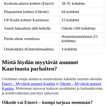
Keskusta-alueen kohteet (Etuovi)
38–91 kohdetta
Piispanristin kohteet (Oikotie)
64 kohdetta
OP-Kodin kohteet Kaarinassa
23 kohdetta
Suurin hakualusta tällä hetkellä
Oikotie (304 kohdetta)
Huoneistomarkkinat (15
Pienin alusta vertailussa
kohdetta)
Omakotitalot (Kiinteistömaailma)
4 kohdetta
Mistä löydän myytävät asunnot
Kaarinasta parhaiten?
Useimmat ostajat aloittavat asunnonhaun kahdelta suurelta alustalta:
Etuovi – Myytävät asunnot Kaarina
ja
Oikotie – Myytävät asunnot
Kaarina
. Molemmat tarjoavat kattavat suodattimet ja karttanäkymän,
ja kohdevalikoima päivittyy jatkuvasti.
Oikotie vai Etuovi – kumpi tarjoaa enemmän?