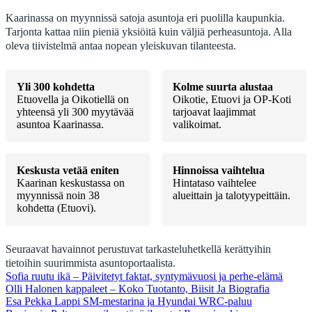
Kaarinassa on myynnissä satoja asuntoja eri puolilla kaupunkia.
Tarjonta kattaa niin pieniä yksiöitä kuin väljiä perheasuntoja. Alla
oleva tiivistelmä antaa nopean yleiskuvan tilanteesta.
Yli 300 kohdetta
Kolme suurta alustaa
Etuovella ja Oikotiellä on
Oikotie, Etuovi ja OP-Koti
yhteensä yli 300 myytävää
tarjoavat laajimmat
asuntoa Kaarinassa.
valikoimat.
Keskusta vetää eniten
Hinnoissa vaihtelua
Kaarinan keskustassa on
Hintataso vaihtelee
myynnissä noin 38
alueittain ja talotyypeittäin.
kohdetta (Etuovi).
Seuraavat havainnot perustuvat tarkasteluhetkellä kerättyihin
tietoihin suurimmista asuntoportaalista.
Sofia ruutu ikä – Päivitetyt faktat, syntymävuosi ja perhe-elämä
Olli Halonen kappaleet – Koko Tuotanto, Biisit Ja Biografia
Esa Pekka Lappi SM-mestarina ja Hyundai WRC-paluu