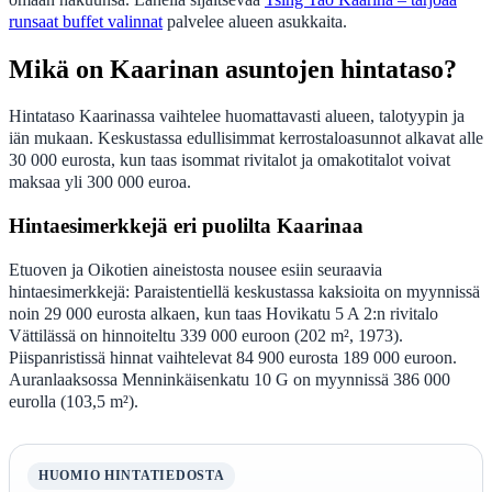
runsaat buffet valinnat
palvelee alueen asukkaita.
Mikä on Kaarinan asuntojen hintataso?
Hintataso Kaarinassa vaihtelee huomattavasti alueen, talotyypin ja
iän mukaan. Keskustassa edullisimmat kerrostaloasunnot alkavat alle
30 000 eurosta, kun taas isommat rivitalot ja omakotitalot voivat
maksaa yli 300 000 euroa.
Hintaesimerkkejä eri puolilta Kaarinaa
Etuoven ja Oikotien aineistosta nousee esiin seuraavia
hintaesimerkkejä: Paraistentiellä keskustassa kaksioita on myynnissä
noin 29 000 eurosta alkaen, kun taas Hovikatu 5 A 2:n rivitalo
Vättilässä on hinnoiteltu 339 000 euroon (202 m², 1973).
Piispanristissä hinnat vaihtelevat 84 900 eurosta 189 000 euroon.
Auranlaaksossa Menninkäisenkatu 10 G on myynnissä 386 000
eurolla (103,5 m²).
HUOMIO HINTATIEDOSTA