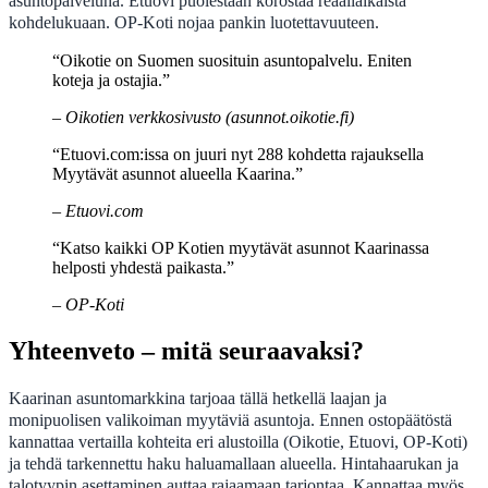
asuntopalveluna. Etuovi puolestaan korostaa reaaliaikaista
kohdelukuaan. OP-Koti nojaa pankin luotettavuuteen.
“Oikotie on Suomen suosituin asuntopalvelu. Eniten
koteja ja ostajia.”
– Oikotien verkkosivusto (asunnot.oikotie.fi)
“Etuovi.com:issa on juuri nyt 288 kohdetta rajauksella
Myytävät asunnot alueella Kaarina.”
– Etuovi.com
“Katso kaikki OP Kotien myytävät asunnot Kaarinassa
helposti yhdestä paikasta.”
– OP-Koti
Yhteenveto – mitä seuraavaksi?
Kaarinan asuntomarkkina tarjoaa tällä hetkellä laajan ja
monipuolisen valikoiman myytäviä asuntoja. Ennen ostopäätöstä
kannattaa vertailla kohteita eri alustoilla (Oikotie, Etuovi, OP-Koti)
ja tehdä tarkennettu haku haluamallaan alueella. Hintahaarukan ja
talotyypin asettaminen auttaa rajaamaan tarjontaa. Kannattaa myös