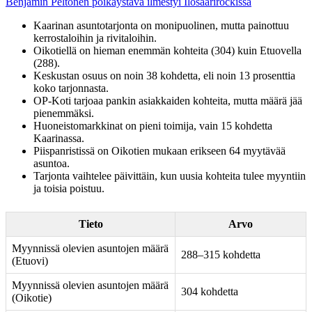
Benjamin Peltonen poikaystävä ilmestyi Ilosaarirockissa
Kaarinan asuntotarjonta on monipuolinen, mutta painottuu
kerrostaloihin ja rivitaloihin.
Oikotiellä on hieman enemmän kohteita (304) kuin Etuovella
(288).
Keskustan osuus on noin 38 kohdetta, eli noin 13 prosenttia
koko tarjonnasta.
OP-Koti tarjoaa pankin asiakkaiden kohteita, mutta määrä jää
pienemmäksi.
Huoneistomarkkinat on pieni toimija, vain 15 kohdetta
Kaarinassa.
Piispanristissä on Oikotien mukaan erikseen 64 myytävää
asuntoa.
Tarjonta vaihtelee päivittäin, kun uusia kohteita tulee myyntiin
ja toisia poistuu.
Tieto
Arvo
Myynnissä olevien asuntojen määrä
288–315 kohdetta
(Etuovi)
Myynnissä olevien asuntojen määrä
304 kohdetta
(Oikotie)