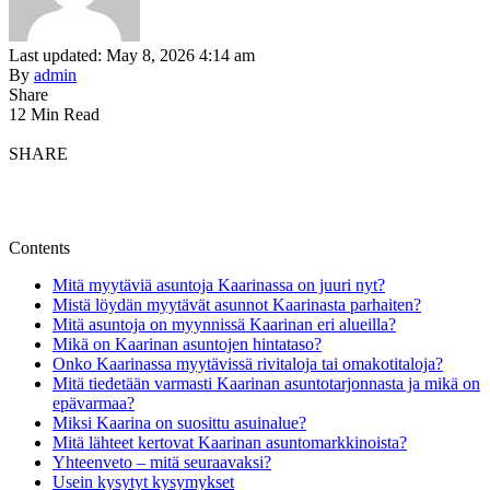
Last updated: May 8, 2026 4:14 am
By
admin
Share
12 Min Read
SHARE
Contents
Mitä myytäviä asuntoja Kaarinassa on juuri nyt?
Mistä löydän myytävät asunnot Kaarinasta parhaiten?
Mitä asuntoja on myynnissä Kaarinan eri alueilla?
Mikä on Kaarinan asuntojen hintataso?
Onko Kaarinassa myytävissä rivitaloja tai omakotitaloja?
Mitä tiedetään varmasti Kaarinan asuntotarjonnasta ja mikä on
epävarmaa?
Miksi Kaarina on suosittu asuinalue?
Mitä lähteet kertovat Kaarinan asuntomarkkinoista?
Yhteenveto – mitä seuraavaksi?
Usein kysytyt kysymykset