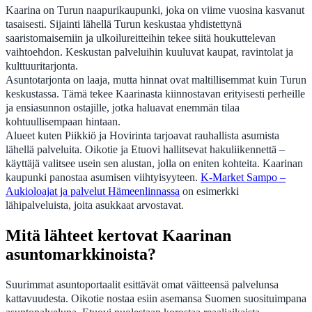
Kaarina on Turun naapurikaupunki, joka on viime vuosina kasvanut
tasaisesti. Sijainti lähellä Turun keskustaa yhdistettynä
saaristomaisemiin ja ulkoilureitteihin tekee siitä houkuttelevan
vaihtoehdon. Keskustan palveluihin kuuluvat kaupat, ravintolat ja
kulttuuritarjonta.
Asuntotarjonta on laaja, mutta hinnat ovat maltillisemmat kuin Turun
keskustassa. Tämä tekee Kaarinasta kiinnostavan erityisesti perheille
ja ensiasunnon ostajille, jotka haluavat enemmän tilaa
kohtuullisempaan hintaan.
Alueet kuten Piikkiö ja Hovirinta tarjoavat rauhallista asumista
lähellä palveluita. Oikotie ja Etuovi hallitsevat hakuliikennettä –
käyttäjä valitsee usein sen alustan, jolla on eniten kohteita. Kaarinan
kaupunki panostaa asumisen viihtyisyyteen.
K-Market Sampo –
Aukioloajat ja palvelut Hämeenlinnassa
on esimerkki
lähipalveluista, joita asukkaat arvostavat.
Mitä lähteet kertovat Kaarinan
asuntomarkkinoista?
Suurimmat asuntoportaalit esittävät omat väitteensä palvelunsa
kattavuudesta. Oikotie nostaa esiin asemansa Suomen suosituimpana