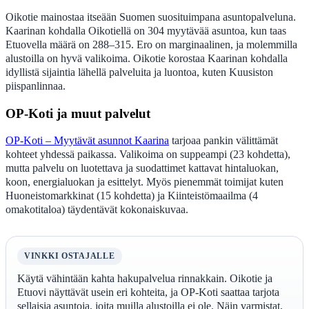
Oikotie mainostaa itseään Suomen suosituimpana asuntopalveluna.
Kaarinan kohdalla Oikotiellä on 304 myytävää asuntoa, kun taas
Etuovella määrä on 288–315. Ero on marginaalinen, ja molemmilla
alustoilla on hyvä valikoima. Oikotie korostaa Kaarinan kohdalla
idyllistä sijaintia lähellä palveluita ja luontoa, kuten Kuusiston
piispanlinnaa.
OP-Koti ja muut palvelut
OP-Koti – Myytävät asunnot Kaarina
tarjoaa pankin välittämät
kohteet yhdessä paikassa. Valikoima on suppeampi (23 kohdetta),
mutta palvelu on luotettava ja suodattimet kattavat hintaluokan,
koon, energialuokan ja esittelyt. Myös pienemmät toimijat kuten
Huoneistomarkkinat (15 kohdetta) ja Kiinteistömaailma (4
omakotitaloa) täydentävät kokonaiskuvaa.
VINKKI OSTAJALLE
Käytä vähintään kahta hakupalvelua rinnakkain. Oikotie ja
Etuovi näyttävät usein eri kohteita, ja OP-Koti saattaa tarjota
sellaisia asuntoja, joita muilla alustoilla ei ole. Näin varmistat,