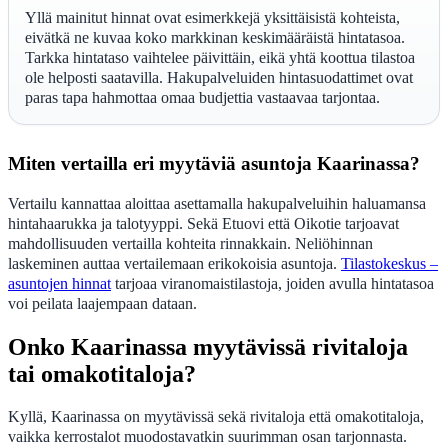
Yllä mainitut hinnat ovat esimerkkejä yksittäisistä kohteista,
eivätkä ne kuvaa koko markkinan keskimääräistä hintatasoa.
Tarkka hintataso vaihtelee päivittäin, eikä yhtä koottua tilastoa
ole helposti saatavilla. Hakupalveluiden hintasuodattimet ovat
paras tapa hahmottaa omaa budjettia vastaavaa tarjontaa.
Miten vertailla eri myytäviä asuntoja Kaarinassa?
Vertailu kannattaa aloittaa asettamalla hakupalveluihin haluamansa
hintahaarukka ja talotyyppi. Sekä Etuovi että Oikotie tarjoavat
mahdollisuuden vertailla kohteita rinnakkain. Neliöhinnan
laskeminen auttaa vertailemaan erikokoisia asuntoja.
Tilastokeskus –
asuntojen hinnat
tarjoaa viranomaistilastoja, joiden avulla hintatasoa
voi peilata laajempaan dataan.
Onko Kaarinassa myytävissä rivitaloja
tai omakotitaloja?
Kyllä, Kaarinassa on myytävissä sekä rivitaloja että omakotitaloja,
vaikka kerrostalot muodostavatkin suurimman osan tarjonnasta.