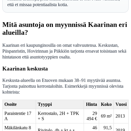
että et missaa potentiaalista kotia.
Mitä asuntoja on myynnissä Kaarinan eri
alueilla?
Kaarinan eri kaupunginosilla on omat vahvuutensa. Keskustan,
Piispanristin, Hovirinnan ja Piikkiön tarjonta eroavat toisistaan sekä
hintatason että asuntotyyppien osalta.
Kaarinan keskusta
Keskusta-alueella on Etuoven mukaan 38–91 myytävää asuntoa.
Tarjonta painottuu kerrostaloihin. Esimerkkejä myynnissä olevista
kohteista:
Osoite
Tyyppi
Hinta
Koko
Vuosi
Paraistentie 17
Kerrostalo, 2H + TPK
29
69 m²
2013
A
+ S
494 €
Mäkilänkatu 8
46
91,5
Rivitalo, 4h + kt + s
2019