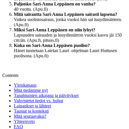
Paljonko Sari-Anna Leppänen on vanha?
40 vuotta. (Apu.fi)
Mitä sairautta Sari-Anna Leppänen sairasti lapsena?
Vaikea suolistosairaus, jonka vuoksi hän sai luuydinsiirteen.
(Apu.fi)
Miksi Sari-Anna Leppänen on niin lyhyt?
Lapsuuden sairauden ja luuydinsiirron vuoksi kasvu jäi 150
cm:iin. (Apu.fi, pituus.fi)
Kuka on Sari-Anna Leppäsen puoliso?
Hänet tunnetaan Latelan Lauri -ohjelman Lauri Huttusen
puolisona. (Apu.fi)
Contents
Yleiskatsaus
Mitä tiedämme nyt
Tapahtumien aikajana ja päivitykset
Vahvistetut tiedot vs. huhut
Lainaukset ja lähteet
Taustat ja konteksti
Mitä seuraavaksi?
Yhteenveto
FAQ