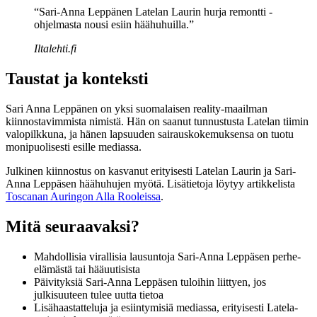
“Sari-Anna Leppänen Latelan Laurin hurja remontti -
ohjelmasta nousi esiin häähuhuilla.”
Iltalehti.fi
Taustat ja konteksti
Sari Anna Leppänen on yksi suomalaisen reality-maailman
kiinnostavimmista nimistä. Hän on saanut tunnustusta Latelan tiimin
valopilkkuna, ja hänen lapsuuden sairauskokemuksensa on tuotu
monipuolisesti esille mediassa.
Julkinen kiinnostus on kasvanut erityisesti Latelan Laurin ja Sari-
Anna Leppäsen häähuhujen myötä. Lisätietoja löytyy artikkelista
Toscanan Auringon Alla Rooleissa
.
Mitä seuraavaksi?
Mahdollisia virallisia lausuntoja Sari-Anna Leppäsen perhe-
elämästä tai hääuutisista
Päivityksiä Sari-Anna Leppäsen tuloihin liittyen, jos
julkisuuteen tulee uutta tietoa
Lisähaastatteluja ja esiintymisiä mediassa, erityisesti Latela-