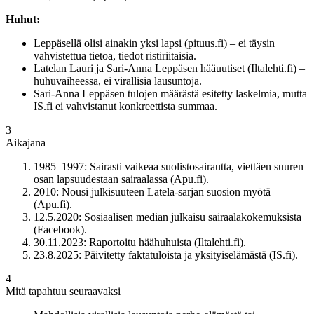
Huhut:
Leppäsellä olisi ainakin yksi lapsi (pituus.fi) – ei täysin
vahvistettua tietoa, tiedot ristiriitaisia.
Latelan Lauri ja Sari-Anna Leppäsen hääuutiset (Iltalehti.fi) –
huhuvaiheessa, ei virallisia lausuntoja.
Sari-Anna Leppäsen tulojen määrästä esitetty laskelmia, mutta
IS.fi ei vahvistanut konkreettista summaa.
3
Aikajana
1985–1997
: Sairasti vaikeaa suolistosairautta, viettäen suuren
osan lapsuudestaan sairaalassa (Apu.fi).
2010
: Nousi julkisuuteen Latela-sarjan suosion myötä
(Apu.fi).
12.5.2020
: Sosiaalisen median julkaisu sairaalakokemuksista
(Facebook).
30.11.2023
: Raportoitu häähuhuista (Iltalehti.fi).
23.8.2025
: Päivitetty faktatuloista ja yksityiselämästä (IS.fi).
4
Mitä tapahtuu seuraavaksi