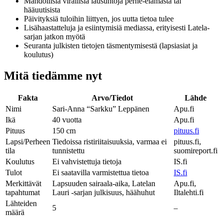
Mahdollisia virallisia lausuntoja perhe-elämästä tai
hääuutisista
Päivityksiä tuloihin liittyen, jos uutta tietoa tulee
Lisähaastatteluja ja esiintymisiä mediassa, erityisesti Latela-
sarjan jatkon myötä
Seuranta julkisten tietojen täsmentymisestä (lapsiasiat ja
koulutus)
Mitä tiedämme nyt
Fakta
Arvo/Tiedot
Lähde
Nimi
Sari-Anna “Sarkku” Leppänen
Apu.fi
Ikä
40 vuotta
Apu.fi
Pituus
150 cm
pituus.fi
Lapsi/Perheen
Tiedoissa ristiriitaisuuksia, varmaa ei
pituus.fi,
tila
tunnistettu
suomireport.fi
Koulutus
Ei vahvistettuja tietoja
IS.fi
Tulot
Ei saatavilla varmistettua tietoa
IS.fi
Merkittävät
Lapsuuden sairaala-aika, Latelan
Apu.fi,
tapahtumat
Lauri -sarjan julkisuus, häähuhut
Iltalehti.fi
Lähteiden
5
–
määrä