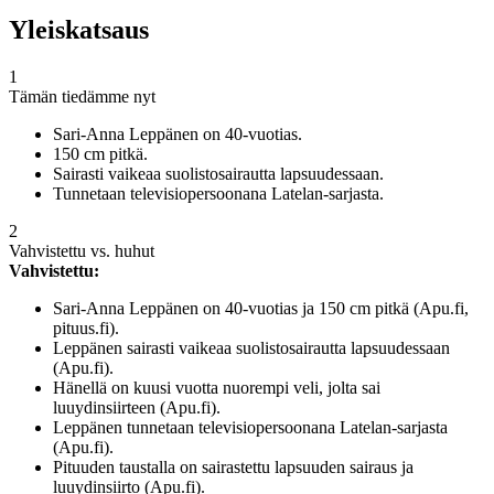
Yleiskatsaus
1
Tämän tiedämme nyt
Sari-Anna Leppänen on 40-vuotias.
150 cm pitkä.
Sairasti vaikeaa suolistosairautta lapsuudessaan.
Tunnetaan televisiopersoonana Latelan-sarjasta.
2
Vahvistettu vs. huhut
Vahvistettu:
Sari-Anna Leppänen on 40-vuotias ja 150 cm pitkä (Apu.fi,
pituus.fi).
Leppänen sairasti vaikeaa suolistosairautta lapsuudessaan
(Apu.fi).
Hänellä on kuusi vuotta nuorempi veli, jolta sai
luuydinsiirteen (Apu.fi).
Leppänen tunnetaan televisiopersoonana Latelan-sarjasta
(Apu.fi).
Pituuden taustalla on sairastettu lapsuuden sairaus ja
luuydinsiirto (Apu.fi).