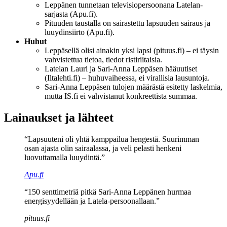
Leppänen tunnetaan televisiopersoonana Latelan-
sarjasta (Apu.fi).
Pituuden taustalla on sairastettu lapsuuden sairaus ja
luuydinsiirto (Apu.fi).
Huhut
Leppäsellä olisi ainakin yksi lapsi (pituus.fi) – ei täysin
vahvistettua tietoa, tiedot ristiriitaisia.
Latelan Lauri ja Sari-Anna Leppäsen hääuutiset
(Iltalehti.fi) – huhuvaiheessa, ei virallisia lausuntoja.
Sari-Anna Leppäsen tulojen määrästä esitetty laskelmia,
mutta IS.fi ei vahvistanut konkreettista summaa.
Lainaukset ja lähteet
“Lapsuuteni oli yhtä kamppailua hengestä. Suurimman
osan ajasta olin sairaalassa, ja veli pelasti henkeni
luovuttamalla luuydintä.”
Apu.fi
“150 senttimetriä pitkä Sari-Anna Leppänen hurmaa
energisyydellään ja Latela-persoonallaan.”
pituus.fi