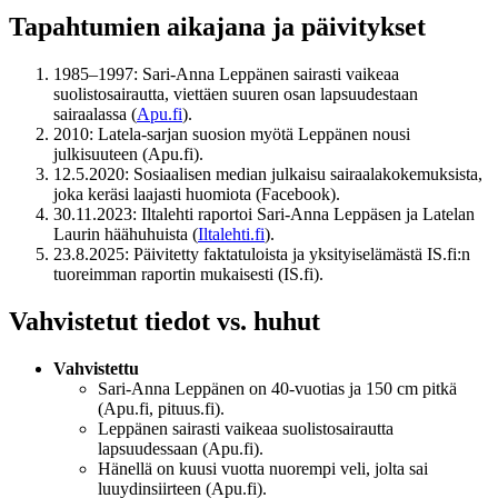
Tapahtumien aikajana ja päivitykset
1985–1997
: Sari-Anna Leppänen sairasti vaikeaa
suolistosairautta, viettäen suuren osan lapsuudestaan
sairaalassa (
Apu.fi
).
2010
: Latela-sarjan suosion myötä Leppänen nousi
julkisuuteen (Apu.fi).
12.5.2020
: Sosiaalisen median julkaisu sairaalakokemuksista,
joka keräsi laajasti huomiota (Facebook).
30.11.2023
: Iltalehti raportoi Sari-Anna Leppäsen ja Latelan
Laurin häähuhuista (
Iltalehti.fi
).
23.8.2025
: Päivitetty faktatuloista ja yksityiselämästä IS.fi:n
tuoreimman raportin mukaisesti (IS.fi).
Vahvistetut tiedot vs. huhut
Vahvistettu
Sari-Anna Leppänen on 40-vuotias ja 150 cm pitkä
(Apu.fi, pituus.fi).
Leppänen sairasti vaikeaa suolistosairautta
lapsuudessaan (Apu.fi).
Hänellä on kuusi vuotta nuorempi veli, jolta sai
luuydinsiirteen (Apu.fi).