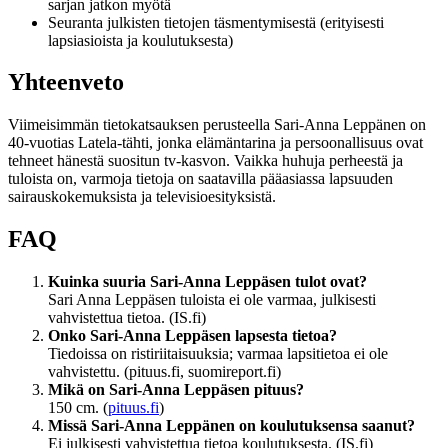
sarjan jatkon myötä
Seuranta julkisten tietojen täsmentymisestä (erityisesti
lapsiasioista ja koulutuksesta)
Yhteenveto
Viimeisimmän tietokatsauksen perusteella Sari-Anna Leppänen on
40-vuotias Latela-tähti, jonka elämäntarina ja persoonallisuus ovat
tehneet hänestä suositun tv-kasvon. Vaikka huhuja perheestä ja
tuloista on, varmoja tietoja on saatavilla pääasiassa lapsuuden
sairauskokemuksista ja televisioesityksistä.
FAQ
Kuinka suuria Sari-Anna Leppäsen tulot ovat?
Sari Anna Leppäsen tuloista ei ole varmaa, julkisesti
vahvistettua tietoa. (IS.fi)
Onko Sari-Anna Leppäsen lapsesta tietoa?
Tiedoissa on ristiriitaisuuksia; varmaa lapsitietoa ei ole
vahvistettu. (pituus.fi, suomireport.fi)
Mikä on Sari-Anna Leppäsen pituus?
150 cm. (
pituus.fi
)
Missä Sari-Anna Leppänen on koulutuksensa saanut?
Ei julkisesti vahvistettua tietoa koulutuksesta. (IS.fi)