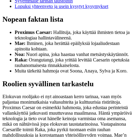
Syvemmälle tarinan taustoihin
Lopuksi yhteenveto ja usein kysytyt kysymykset
Nopean faktan lista
Proximus Caesar:
Hallitsija, joka käyttää ihmisten tietoa ja
teknologiaa hallintavälineenä.
Mae:
Ihminen, joka herättää epäilyksiä lojaaliudestaan
apinoita kohtaan.
Noa:
Nuori apina, joka haastaa vanhat metsästyskäytännöt.
Raka:
Orangutangi, joka yrittää levittää Caesarin opetuksia
rauhanomaisesta rinnakkaiselosta.
Muita tärkeitä hahmoja ovat Soona, Anaya, Sylva ja Koro.
Roolien syvällinen tarkastelu
Elokuvan roolijako ei nyt ainoastaan kerro tarinaa, vaan myös
paljastaa monimutkaisia valtasuhteita ja kulttuurisia ristiriitoja.
Proximus Caesar on esimerkki hahmosta, joka edustaa perinteistä
vallankäyttöä jatkuvasti muuttuvassa maailmassa. Häntä ympäröivä
teknologia ja tieto ovat hänelle keinoja varmistaa oma asemansa,
mikä on nähtävissä jopa elokuvan taustatarinoissa. Vastapainona
Caesarille toimii Raka, joka pyrkii tuomaan esiin rauhan
mahdollisuuksia ja korostamaan yhteisöllisyyden voimaa. Mae’n