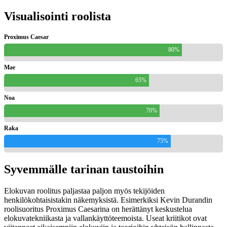
Visualisointi roolista
Proximus Caesar
80%
Mae
65%
Noa
70%
Raka
75%
Syvemmälle tarinan taustoihin
Elokuvan roolitus paljastaa paljon myös tekijöiden
henkilökohtaisistakin näkemyksistä. Esimerkiksi Kevin Durandin
roolisuoritus Proximus Caesarina on herättänyt keskustelua
elokuvatekniikasta ja vallankäyttöteemoista. Useat kriitikot ovat