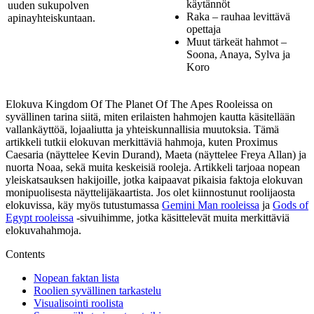
käytännöt
uuden sukupolven
Raka – rauhaa levittävä
apinayhteiskuntaan.
opettaja
Muut tärkeät hahmot –
Soona, Anaya, Sylva ja
Koro
Elokuva Kingdom Of The Planet Of The Apes Rooleissa on
syvällinen tarina siitä, miten erilaisten hahmojen kautta käsitellään
vallankäyttöä, lojaaliutta ja yhteiskunnallisia muutoksia. Tämä
artikkeli tutkii elokuvan merkittäviä hahmoja, kuten Proximus
Caesaria (näyttelee Kevin Durand), Maeta (näyttelee Freya Allan) ja
nuorta Noaa, sekä muita keskeisiä rooleja. Artikkeli tarjoaa nopean
yleiskatsauksen hakijoille, jotka kaipaavat pikaisia faktoja elokuvan
monipuolisesta näyttelijäkaartista. Jos olet kiinnostunut roolijaosta
elokuvissa, käy myös tutustumassa
Gemini Man rooleissa
ja
Gods of
Egypt rooleissa
-sivuihimme, jotka käsittelevät muita merkittäviä
elokuvahahmoja.
Contents
Nopean faktan lista
Roolien syvällinen tarkastelu
Visualisointi roolista