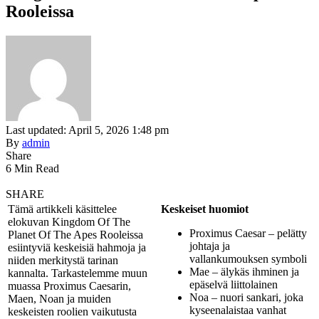
Rooleissa
Last updated: April 5, 2026 1:48 pm
By
admin
Share
6 Min Read
SHARE
Tämä artikkeli käsittelee
Keskeiset huomiot
elokuvan Kingdom Of The
Proximus Caesar – pelätty
Planet Of The Apes Rooleissa
johtaja ja
esiintyviä keskeisiä hahmoja ja
vallankumouksen symboli
niiden merkitystä tarinan
Mae – älykäs ihminen ja
kannalta. Tarkastelemme muun
epäselvä liittolainen
muassa Proximus Caesarin,
Noa – nuori sankari, joka
Maen, Noan ja muiden
kyseenalaistaa vanhat
keskeisten roolien vaikutusta