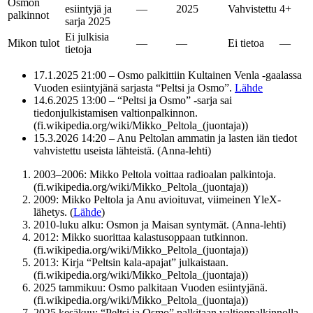
Osmon
esiintyjä ja
—
2025
Vahvistettu
4+
palkinnot
sarja 2025
Ei julkisia
Mikon tulot
—
—
Ei tietoa
—
tietoja
17.1.2025 21:00
– Osmo palkittiin Kultainen Venla -gaalassa
Vuoden esiintyjänä sarjasta “Peltsi ja Osmo”.
Lähde
14.6.2025 13:00
– “Peltsi ja Osmo” -sarja sai
tiedonjulkistamisen valtionpalkinnon.
(fi.wikipedia.org/wiki/Mikko_Peltola_(juontaja))
15.3.2026 14:20
– Anu Peltolan ammatin ja lasten iän tiedot
vahvistettu useista lähteistä. (Anna-lehti)
2003–2006: Mikko Peltola voittaa radioalan palkintoja.
(fi.wikipedia.org/wiki/Mikko_Peltola_(juontaja))
2009: Mikko Peltola ja Anu avioituvat, viimeinen YleX-
lähetys. (
Lähde
)
2010-luku alku: Osmon ja Maisan syntymät. (Anna-lehti)
2012: Mikko suorittaa kalastusoppaan tutkinnon.
(fi.wikipedia.org/wiki/Mikko_Peltola_(juontaja))
2013: Kirja “Peltsin kala-apajat” julkaistaan.
(fi.wikipedia.org/wiki/Mikko_Peltola_(juontaja))
2025 tammikuu: Osmo palkitaan Vuoden esiintyjänä.
(fi.wikipedia.org/wiki/Mikko_Peltola_(juontaja))
2025 kesäkuu: “Peltsi ja Osmo” palkitaan valtionpalkinnolla.