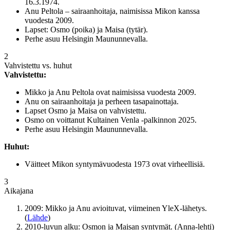
16.3.1974.
Anu Peltola – sairaanhoitaja, naimisissa Mikon kanssa
vuodesta 2009.
Lapset: Osmo (poika) ja Maisa (tytär).
Perhe asuu Helsingin Maununnevalla.
2
Vahvistettu vs. huhut
Vahvistettu:
Mikko ja Anu Peltola ovat naimisissa vuodesta 2009.
Anu on sairaanhoitaja ja perheen tasapainottaja.
Lapset Osmo ja Maisa on vahvistettu.
Osmo on voittanut Kultainen Venla -palkinnon 2025.
Perhe asuu Helsingin Maununnevalla.
Huhut:
Väitteet Mikon syntymävuodesta 1973 ovat virheellisiä.
3
Aikajana
2009: Mikko ja Anu avioituvat, viimeinen YleX-lähetys.
(
Lähde
)
2010-luvun alku: Osmon ja Maisan syntymät. (Anna-lehti)