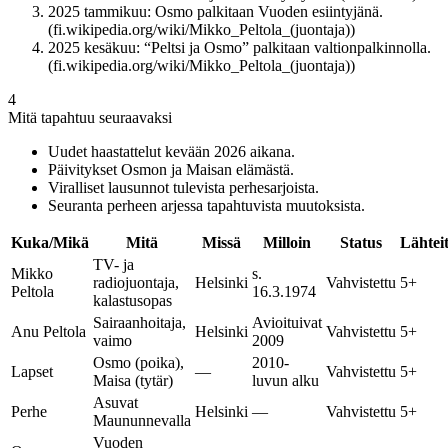
2025 tammikuu: Osmo palkitaan Vuoden esiintyjänä.
(fi.wikipedia.org/wiki/Mikko_Peltola_(juontaja))
2025 kesäkuu: “Peltsi ja Osmo” palkitaan valtionpalkinnolla.
(fi.wikipedia.org/wiki/Mikko_Peltola_(juontaja))
4
Mitä tapahtuu seuraavaksi
Uudet haastattelut kevään 2026 aikana.
Päivitykset Osmon ja Maisan elämästä.
Viralliset lausunnot tulevista perhesarjoista.
Seuranta perheen arjessa tapahtuvista muutoksista.
Kuka/Mikä
Mitä
Missä
Milloin
Status
Lähtei
TV- ja
Mikko
s.
radiojuontaja,
Helsinki
Vahvistettu
5+
Peltola
16.3.1974
kalastusopas
Sairaanhoitaja,
Avioituivat
Anu Peltola
Helsinki
Vahvistettu
5+
vaimo
2009
Osmo (poika),
2010-
Lapset
—
Vahvistettu
5+
Maisa (tytär)
luvun alku
Asuvat
Perhe
Helsinki
—
Vahvistettu
5+
Maununnevalla
Vuoden