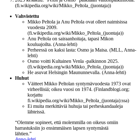
(fi.wikipedia.org/wiki/Mikko_Peltola_(juontaja))
Vahvistettu
Mikko Peltola ja Anu Peltola ovat olleet naimisissa
vuodesta 2009.
(fi.wikipedia.org/wiki/Mikko_Peltola_(juontaja))
Anu Peltola on sairaanhoitaja, tapasi Mikon
kouluajoilta. (Anna-lehti)
Perheessä on kaksi lasta: Osmo ja Maisa. (MLL, Anna-
lehti)
Osmo voitti Kultainen Venla -palkinnon 2025.
(fi.wikipedia.org/wiki/Mikko_Peltola_(juontaja))
He asuvat Helsingin Maununnevalla. (Anna-lehti)
Huhut
Väitteet Mikko Peltolan syntymävuodesta 1973 ovat
virheellisiä; oikea vuosi on 1974. (Finlandblogi.org;
korjattu
fi.wikipedia.org/wiki/Mikko_Peltola_(juontaja):ssa)
Ei muita merkittäviä huhuja tai perheskandaaleja
lähteissä.
“Olemme sopineet, että molemmilla on oikeus omiin
harrastuksiin jo ensimmäisen lapsen syntymästä
lähtien.”
Anna-lehti