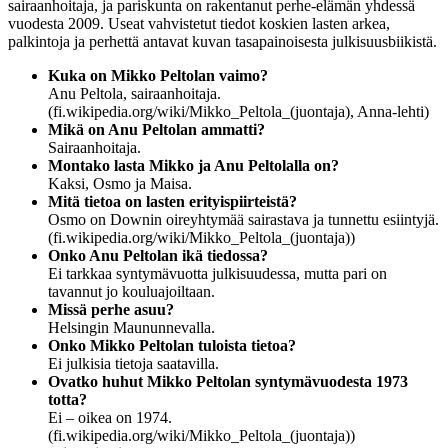
sairaanhoitaja, ja pariskunta on rakentanut perhe-elämän yhdessä
vuodesta 2009. Useat vahvistetut tiedot koskien lasten arkea,
palkintoja ja perhettä antavat kuvan tasapainoisesta julkisuusbiikistä.
Kuka on Mikko Peltolan vaimo?
Anu Peltola, sairaanhoitaja.
(fi.wikipedia.org/wiki/Mikko_Peltola_(juontaja), Anna-lehti)
Mikä on Anu Peltolan ammatti?
Sairaanhoitaja.
Montako lasta Mikko ja Anu Peltolalla on?
Kaksi, Osmo ja Maisa.
Mitä tietoa on lasten erityispiirteistä?
Osmo on Downin oireyhtymää sairastava ja tunnettu esiintyjä.
(fi.wikipedia.org/wiki/Mikko_Peltola_(juontaja))
Onko Anu Peltolan ikä tiedossa?
Ei tarkkaa syntymävuotta julkisuudessa, mutta pari on
tavannut jo kouluajoiltaan.
Missä perhe asuu?
Helsingin Maununnevalla.
Onko Mikko Peltolan tuloista tietoa?
Ei julkisia tietoja saatavilla.
Ovatko huhut Mikko Peltolan syntymävuodesta 1973
totta?
Ei – oikea on 1974.
(fi.wikipedia.org/wiki/Mikko_Peltola_(juontaja))