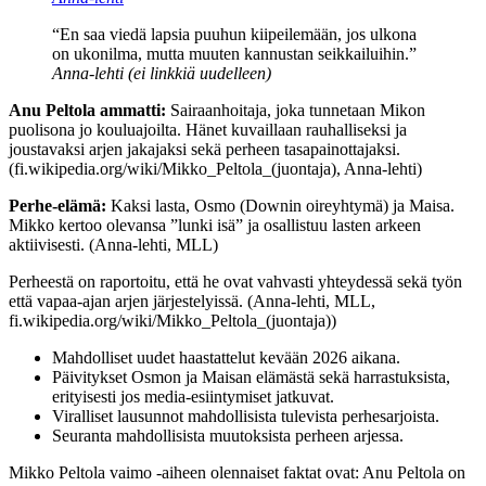
“En saa viedä lapsia puuhun kiipeilemään, jos ulkona
on ukonilma, mutta muuten kannustan seikkailuihin.”
Anna-lehti (ei linkkiä uudelleen)
Anu Peltola ammatti:
Sairaanhoitaja, joka tunnetaan Mikon
puolisona jo kouluajoilta. Hänet kuvaillaan rauhalliseksi ja
joustavaksi arjen jakajaksi sekä perheen tasapainottajaksi.
(fi.wikipedia.org/wiki/Mikko_Peltola_(juontaja), Anna-lehti)
Perhe-elämä:
Kaksi lasta, Osmo (Downin oireyhtymä) ja Maisa.
Mikko kertoo olevansa ”lunki isä” ja osallistuu lasten arkeen
aktiivisesti. (Anna-lehti, MLL)
Perheestä on raportoitu, että he ovat vahvasti yhteydessä sekä työn
että vapaa-ajan arjen järjestelyissä. (Anna-lehti, MLL,
fi.wikipedia.org/wiki/Mikko_Peltola_(juontaja))
Mahdolliset uudet haastattelut kevään 2026 aikana.
Päivitykset Osmon ja Maisan elämästä sekä harrastuksista,
erityisesti jos media-esiintymiset jatkuvat.
Viralliset lausunnot mahdollisista tulevista perhesarjoista.
Seuranta mahdollisista muutoksista perheen arjessa.
Mikko Peltola vaimo -aiheen olennaiset faktat ovat: Anu Peltola on